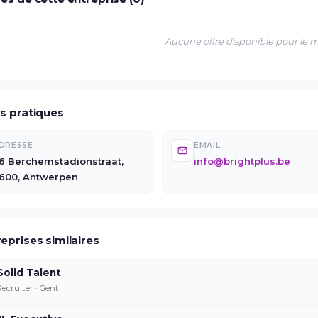
Aucune offre disponible pour le
os pratiques
DRESSE
EMAIL
6 Berchemstadionstraat,
info@brightplus.be
600, Antwerpen
eprises similaires
Solid Talent
Recruiter · Gent