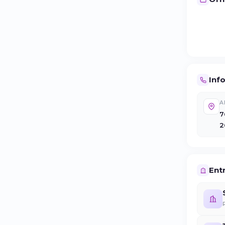
Inf
A
7
2
Entr