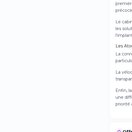
première
précoce 
Le cabi
les sol
l'implan
Les Atou
La conna
particu
La véloc
transpar
Enfin, l
une dif
priorit
Offr