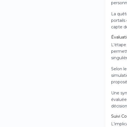
personne
La quêt
portails
capte d
Évaluat
L'étape 
permette
singuliè
Selon l
simulati
proposé
Une synt
évaluée
décision
Suivi Co
L'impli