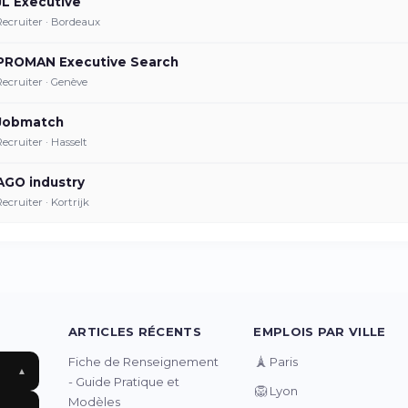
JL Executive
Recruiter · Bordeaux
PROMAN Executive Search
Recruiter · Genève
Jobmatch
Recruiter · Hasselt
AGO industry
Recruiter · Kortrijk
ARTICLES RÉCENTS
EMPLOIS PAR VILLE
🗼
Fiche de Renseignement
Paris
▲
- Guide Pratique et
🦁
Lyon
Modèles