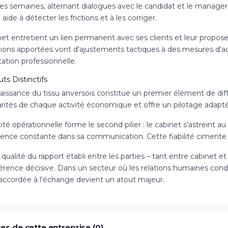
s semaines, alternant dialogues avec le candidat et le manager, 
aide à détecter les frictions et à les corriger.
net entretient un lien permanent avec ses clients et leur propos
utions apportées vont d'ajustements tactiques à des mesures d
tation professionnelle.
ts Distinctifs
issance du tissu anversois constitue un premier élément de diffé
larités de chaque activité économique et offre un pilotage adapt
ité opérationnelle forme le second pilier : le cabinet s'astreint a
ence constante dans sa communication. Cette fiabilité cimente le
a qualité du rapport établi entre les parties – tant entre cabinet 
férence décisive. Dans un secteur où les relations humaines con
é accordée à l'échange devient un atout majeur.
es de cette entreprise (0)