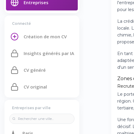
Entreprises
l'entrep
pour les
La créd
Connecté
locale. 
chimie, 
Création de mon CV
propose
Insights générés par IA
En tant 
adaptée 
d'un ser
CV généré
Zones
Recrute
CV original
Le port
région. 
tertiair
Entreprises par ville
Une for
décisif.
🗼
Paris
maîtrise