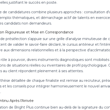
lles justifiant le succès en poste.
e de candidatures combine plusieurs approches : consultation d'
 emploi thématiques, et démarchage actif de talents en exercice. 
es candidats non demandeurs.
ion Rigoureuse et Mise en Correspondance
de présélection s'appuie sur une grille d'analyse minutieuse de 
nt de valider le savoir-faire déclaré, le cursus antérieur et l'int
re aux dimensions relationnelles et à la perspective d'acclimatati
e rôle à pourvoir, divers instruments diagnostiques sont mobili
ons de situations réelles ou inventaires de profil psychologique. 
s au client répondent pleinement à ses attentes.
hèse détaillée de chaque finaliste est remise au recruteur, prés
s et les conseils pour intégrer harmonieusement le nouvel arriva
.
ntinu Après l'Arrivée
cation de Bright Plus continue bien au-delà de la signature du c