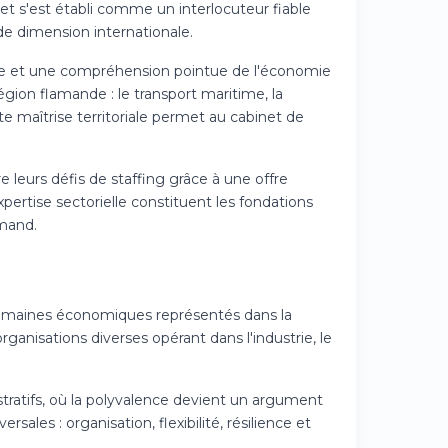
inet s'est établi comme un interlocuteur fiable
de dimension internationale.
oute et une compréhension pointue de l'économie
gion flamande : le transport maritime, la
te maîtrise territoriale permet au cabinet de
e leurs défis de staffing grâce à une offre
xpertise sectorielle constituent les fondations
amand.
 domaines économiques représentés dans la
rganisations diverses opérant dans l'industrie, le
stratifs, où la polyvalence devient un argument
sales : organisa­tion, flexibilité, résilience et