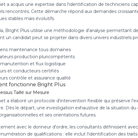
et a acquis une expertise dans l'identification de techniciens c
iels rencontrés. Cette démarche répond aux demandes croissante
es stables mais évolutifs.
a, Bright Plus utilise une méthodologie d'analyse permettant de 
 un candidat peut se projeter dans divers univers industriels pr
iens maintenance tous domaines
rateurs production pluricompétents
 manutention et flux logistique
urs et conducteurs certifiés
urs contrôle et assurance qualité
t fonctionne Bright Plus
essus Taillé sur Mesure
et a élaboré un protocole d'intervention flexible qui préserve l
ère. Dès le départ, une investigation exhaustive de la situation
organisationnelles et ses orientations futures.
ement avec le donneur d'ordre, les consultants définissent avec p
numération de qualifications : elle inclut l'identification des tr