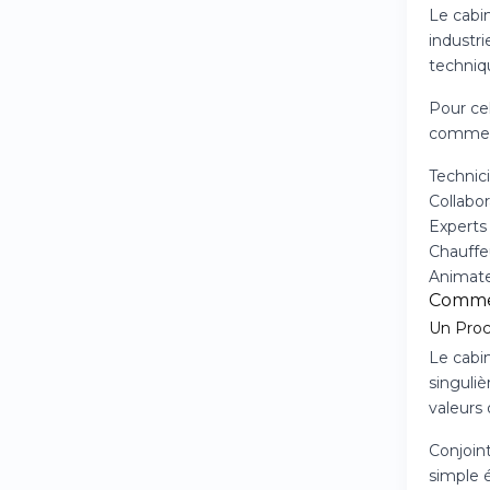
Le cabin
industr
techniqu
Pour cel
comment
Technic
Collabo
Experts
Chauffe
Animate
Commen
Un Proc
Le cabin
singuli
valeurs 
Conjoint
simple é