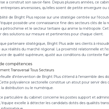
rise a construit son savoir-faire. Depuis plusieurs années, ce cab
 entreprises anversoises, qu'elles soient de petite envergure ou 
ibilité de Bright Plus repose sur une stratégie centrée sur l'éc
L'équipe possède une connaissance fine des secteurs clés de la ré
la pétrochimie et le secteur tertiaire qui anime la métropole. Cet
r des solutions sur mesure et pertinentes pour chaque client.
que partenaire stratégique, Bright Plus aide ses clients à résoudr
aux réalités du marché régional. La proximité relationnelle et l'e
vice de qualité supérieure, ajusté aux conditions du contexte fl
 de compétences
ment Transversal Tous Secteurs
efeuille d'intervention de Bright Plus s'étend à l'ensemble des
Cette polyvalence sectorielle constitue un atout pour servir des o
e, la distribution ou le numérique.
ce particulière du cabinet concerne les postes support et admini
 L'équipe excelle à détecter les candidats dotés des qualités transver
 informatique.