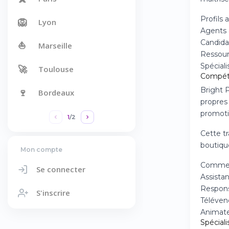
Profils 
🦁
Lyon
Agents 
Candida
⛵
Marseille
Ressourc
Spéciali
🚀
Toulouse
Compét
Bright 
🍷
Bordeaux
propres
promoti
1
/
2
Cette t
boutiqu
Mon compte
Commerc
Se connecter
Assista
Respons
S'inscrire
Télévend
Animate
Spécial