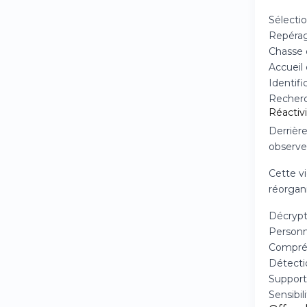
Sélecti
Repérag
Chasse 
Accueil
Identifi
Recherc
Réactivi
Derrière
observe
Cette vi
réorgan
Décrypt
Personna
Compréh
Détectio
Support 
Sensibi