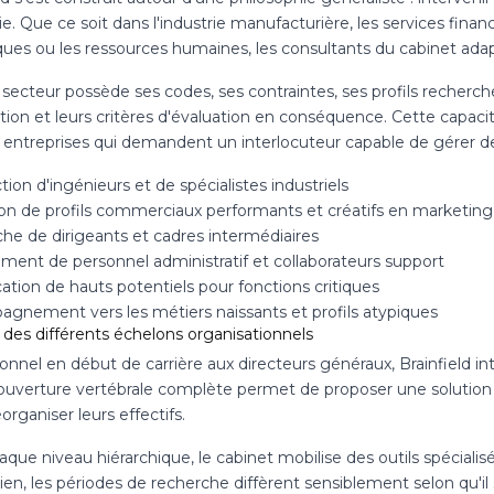
ie. Que ce soit dans l'industrie manufacturière, les services fina
ues ou les ressources humaines, les consultants du cabinet ada
ecteur possède ses codes, ses contraintes, ses profils recherché
tion et leurs critères d'évaluation en conséquence. Cette capac
s entreprises qui demandent un interlocuteur capable de gérer d
ion d'ingénieurs et de spécialistes industriels
on de profils commerciaux performants et créatifs en marketing
he de dirigeants et cadres intermédiaires
ment de personnel administratif et collaborateurs support
cation de hauts potentiels pour fonctions critiques
gnement vers les métiers naissants et profils atypiques
 des différents échelons organisationnels
nnel en début de carrière aux directeurs généraux, Brainfield in
ouverture vertébrale complète permet de proposer une solution 
organiser leurs effectifs.
que niveau hiérarchique, le cabinet mobilise des outils spécialisé
ien, les périodes de recherche diffèrent sensiblement selon qu'i