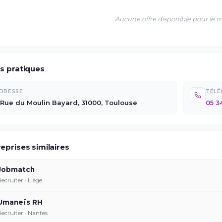
Aucune offre disponible pour le
os pratiques
DRESSE
TÉL
 Rue du Moulin Bayard, 31000, Toulouse
05 3
eprises similaires
Jobmatch
Recruiter · Liège
Umaneïs RH
Recruiter · Nantes