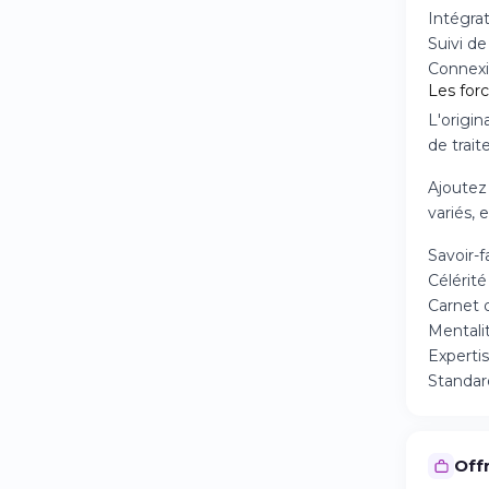
Intégrat
Suivi de
Connexi
Les for
L'origin
de trait
Ajoutez
variés, 
Savoir-
Célérit
Carnet d
Mentali
Experti
Standard
Offr