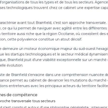
d'organisations de tous les types et de tous les secteurs. Agenc
ises technologiques trouvent chez ce cabinet une expertise capa
aractérise avant tout Brainfield, c'est son approche transversale.
é, ce qui lui permet de naviguer avec agilité entre les différent
territoire aussi riche que la région Occitanie, où coexistent des 
tion, cette polyvalence constitue un atout décisif.
e demeure un moteur économique majeur du sud-ouest hexagonal.
que les startups technologiques et le secteur médical dynamisen
que, Brainfield jouit d'une visibilité exceptionnelle sur un marché
lle évolution.
site de Brainfield s'enracine dans une compréhension nuancée de
sance permet au cabinet de devancer les mutations du marché et
tions entretenues avec les principaux acteurs du territoire facili
nes de compétence
roche transversale tous secteurs
ld s'est construit autour d'une philosophie généraliste : interveni