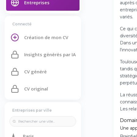
Entreprises
auprès 
entrepr
variés.
Connecté
Ce qui c
diversit
Création de mon CV
Dans un 
l'innova
Insights générés par IA
Toulous
tandis 
CV généré
stratégi
perpétue
CV original
La réus
connais
Les rela
Entreprises par ville
Domai
Une app
🗼
Paris
Brainfie