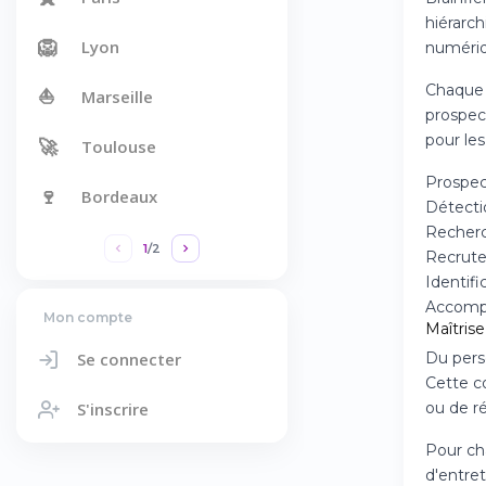
hiérarch
🦁
Lyon
numériq
Chaque s
⛵
Marseille
prospec
pour le
🚀
Toulouse
Prospect
🍷
Bordeaux
Détecti
Recherc
1
/
2
Recrute
Identifi
Accompa
Mon compte
Maîtrise
Se connecter
Du perso
Cette c
S'inscrire
ou de ré
Pour cha
d'entret