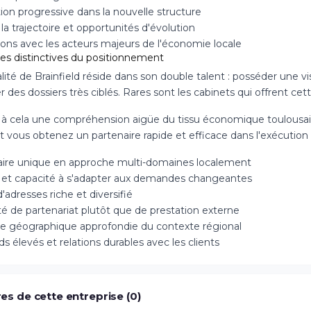
ion progressive dans la nouvelle structure
 la trajectoire et opportunités d'évolution
ons avec les acteurs majeurs de l'économie locale
ces distinctives du positionnement
alité de Brainfield réside dans son double talent : posséder une 
er des dossiers très ciblés. Rares sont les cabinets qui offrent c
 à cela une compréhension aigüe du tissu économique toulousain
et vous obtenez un partenaire rapide et efficace dans l'exécutio
faire unique en approche multi-domaines localement
é et capacité à s'adapter aux demandes changeantes
'adresses riche et diversifié
té de partenariat plutôt que de prestation externe
se géographique approfondie du contexte régional
s élevés et relations durables avec les clients
es de cette entreprise (0)