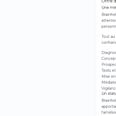
Offre 
Une mét
Brainfi
attentes
personna
Tout au
confianc
Diagnost
Concept
Prospect
Tests e
Mise en
Médiati
Vigilanc
Un stat
Brainfi
apporta
l'amélio