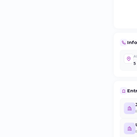
Inf
A
5
Entr