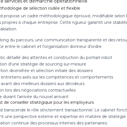
de services et démarche opérationnelle
hodologie de sélection rodée et flexible
eld propose un cadre méthodologique éprouvé, modifiable selon le
 propres à chaque entreprise. Cette rigueur garantit une stabilité 
lisation.
 long du parcours, une communication transparente et des retour
e entre le cabinet et l'organisation donneur d'ordre.
ic détaillé des attentes et construction du portrait-robot
ion d'une stratégie de sourcing sur-mesure
ion diversifiée et sélection initiale des dossiers
t entretiens axés sur les compétences et comportements
 avant des meilleurs dossiers aux décideurs
on lors des négociations contractuelles
e durant l'arrivée du nouvel arrivant
ut de conseiller stratégique pour les employeurs
eld transcende le rôle strictement transactionnel. Le cabinet fo
nt une perspective externe et expertise en matière de stratégie
ration continue des processus internes des partenaires.