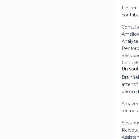
Les reco
contribu
Consulta
Améliora
Analyse
Renforc
Session
Conseil
Un souti
Brainfi
attentif
bassin d
À traver
recrues
Session
Relectu
Assistan