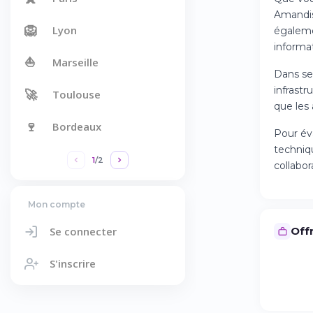
Amandis
🦁
Lyon
égalemen
informa
⛵
Marseille
Dans ses
infrastr
🚀
Toulouse
que les 
🍷
Bordeaux
Pour év
techniqu
1
/
2
collabor
Mon compte
Se connecter
Offr
S'inscrire