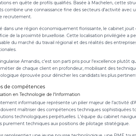
tions en quête de profils qualifiés. Basée à Machelen, cette struc
ts combine une connaissance fine des secteurs d'activité av
de recrutement.
é dans une région économiquement florissante, le cabinet jouit d
icie de la proximité bruxelloise. Cette localisation privilégiée a
ble du marché du travail régional et des réalités des entreprises
ionales.
ingularise Amandis, c'est son parti pris pour l'excellence plutôt 
 métier de chaque client en profondeur, mobilisant des techniqu
logique éprouvée pour dénicher les candidats les plus pertinent
s de compétences
sation en Technologie de l'Information
utement informatique représente un pilier majeur de l'activité d
 doivent maîtriser des compétences techniques sophistiquées to
lutions technologiques perpétuelles. L'équipe du cabinet navigu
es purement techniques aux positions de pilotage stratégique.
s représentiez une jeune pousse technologique, une PME tourné