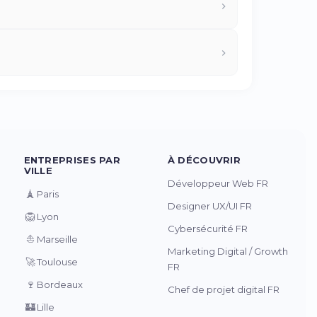
ENTREPRISES PAR
À DÉCOUVRIR
VILLE
Développeur Web FR
🗼
Paris
Designer UX/UI FR
🦁
Lyon
Cybersécurité FR
⛵
Marseille
Marketing Digital / Growth
🚀
Toulouse
FR
🍷
Bordeaux
Chef de projet digital FR
🏰
Lille