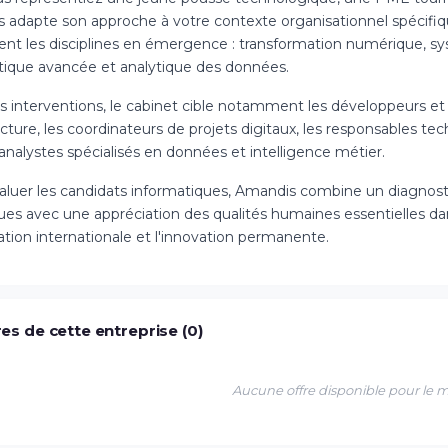
 adapte son approche à votre contexte organisationnel spécif
t les disciplines en émergence : transformation numérique, systè
tique avancée et analytique des données.
 interventions, le cabinet cible notamment les développeurs et ar
ucture, les coordinateurs de projets digitaux, les responsables tec
analystes spécialisés en données et intelligence métier.
aluer les candidats informatiques, Amandis combine un diagnos
es avec une appréciation des qualités humaines essentielles dans 
ation internationale et l'innovation permanente.
es de cette entreprise (0)
Aucune offre disponible pour le