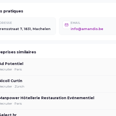
os pratiques
DRESSE
EMAIL
rensstraat 7, 1831, Machelen
info@amandis.be
eprises similaires
Ad Potentiel
Recruiter · Paris
Nicoll Curtin
Recruiter · Zürich
Manpower Hôtellerie Restauration Evénementiel
Recruiter · Paris
Select hr