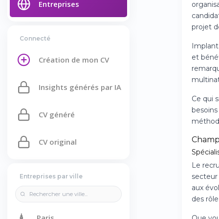
Entreprises
organisa
candida
projet 
Connecté
Implant
et bénéf
Création de mon CV
remarqua
multinat
Insights générés par IA
Ce qui s
besoins
CV généré
méthodo
Champ
CV original
Spéciali
Le recr
secteur
Entreprises par ville
aux évo
des rôl
🗼
Paris
Que vou