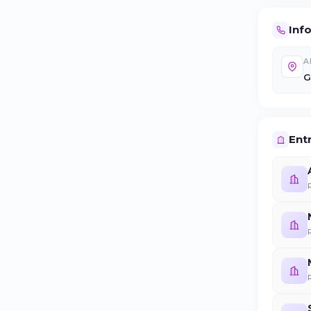
Inf
A
G
Entr