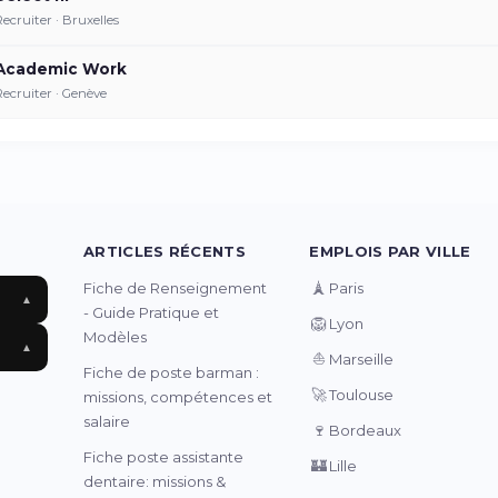
Recruiter · Bruxelles
Academic Work
Recruiter · Genève
ARTICLES RÉCENTS
EMPLOIS PAR VILLE
🗼
Fiche de Renseignement
Paris
▲
- Guide Pratique et
🦁
Lyon
Modèles
▲
⛵
Marseille
Fiche de poste barman :
🚀
Toulouse
missions, compétences et
salaire
🍷
Bordeaux
Fiche poste assistante
🏰
Lille
dentaire: missions &