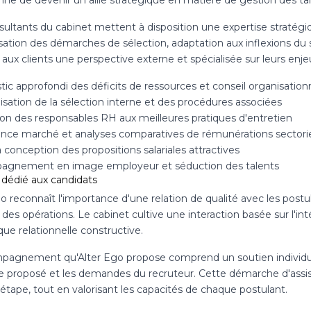
ne de devenir un allié stratégique en matière de gestion des tal
sultants du cabinet mettent à disposition une expertise stratégi
isation des démarches de sélection, adaptation aux inflexions du 
 aux clients une perspective externe et spécialisée sur leurs en
ic approfondi des déficits de ressources et conseil organisation
isation de la sélection interne et des procédures associées
on des responsables RH aux meilleures pratiques d'entretien
gence marché et analyses comparatives de rémunérations sectorie
a conception des propositions salariales attractives
gnement en image employeur et séduction des talents
 dédié aux candidats
o reconnaît l'importance d'une relation de qualité avec les postu
 des opérations. Le cabinet cultive une interaction basée sur l'int
ue relationnelle constructive.
pagnement qu'Alter Ego propose comprend un soutien individualis
e proposé et les demandes du recruteur. Cette démarche d'assis
étape, tout en valorisant les capacités de chaque postulant.