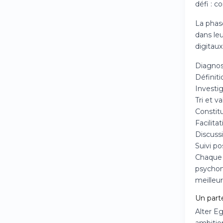
défi : c
La phase
dans leu
digitaux
Diagnos
Définiti
Investi
Tri et v
Constitu
Facilita
Discussi
Suivi p
Chaque 
psychom
meilleur
Un parte
Alter Eg