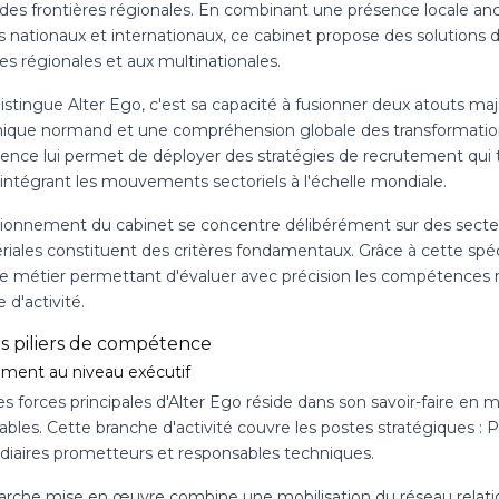
 des frontières régionales. En combinant une présence locale an
 nationaux et internationaux, ce cabinet propose des solutions 
es régionales et aux multinationales.
istingue Alter Ego, c'est sa capacité à fusionner deux atouts ma
que normand et une compréhension globale des transformations
nce lui permet de déployer des stratégies de recrutement qui ti
 intégrant les mouvements sectoriels à l'échelle mondiale.
tionnement du cabinet se concentre délibérément sur des secteur
iales constituent des critères fondamentaux. Grâce à cette spéci
se métier permettant d'évaluer avec précision les compétences r
d'activité.
is piliers de compétence
ment au niveau exécutif
s forces principales d'Alter Ego réside dans son savoir-faire en 
bles. Cette branche d'activité couvre les postes stratégiques : 
diaires prometteurs et responsables techniques.
rche mise en œuvre combine une mobilisation du réseau relatio