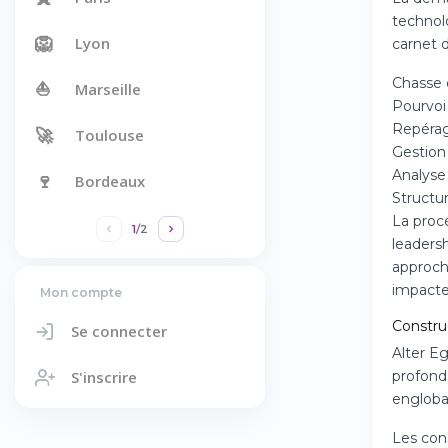
technol
🦁
Lyon
carnet d
Chasse 
⛵
Marseille
Pourvoi
Repérage
🚀
Toulouse
Gestion 
Analyse 
🍷
Bordeaux
Structur
La proc
1
/
2
leaders
approch
impacte
Mon compte
Construc
Se connecter
Alter E
S'inscrire
profond
engloban
Les cons