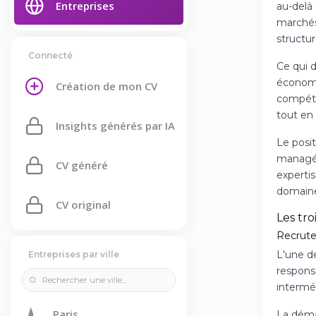
Entreprises
au-delà
marchés
structur
Connecté
Ce qui d
économi
Création de mon CV
compéte
tout en
Insights générés par IA
Le posi
managér
CV généré
experti
domaine 
CV original
Les tro
Recrute
L'une de
Entreprises par ville
responsa
intermé
🗼
Paris
La déma