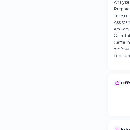
Analyse
Prépara
Transmi
Assista
Accompa
Orientat
Cette im
profess
concurre
Offr
Inf