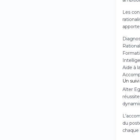
ambition
Les con
rational
apporte
Diagnost
Rational
Formati
Intelli
Aide à l
Accompa
Un suivi
Alter Eg
réussite
dynamiq
L'accom
du post
chaque 