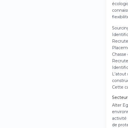
écologi
connaiss
flexibil
Sourcin
Identif
Recrute
Placeme
Chasse 
Recrute
Identifi
L'atout
construc
Cette c
Secteurs
Alter E
environn
activité
de prot