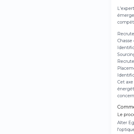
L'exper
émergent
compéte
Recrute
Chasse 
Identif
Sourcin
Recrute
Placeme
Identifi
Cet axe
énergét
concern
Commen
Le proc
Alter E
l'optiqu