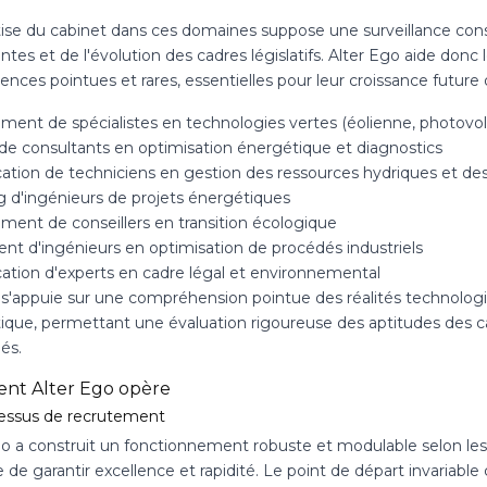
tise du cabinet dans ces domaines suppose une surveillance con
es et de l'évolution des cadres législatifs. Alter Ego aide donc 
nces pointues et rares, essentielles pour leur croissance future
ment de spécialistes en technologies vertes (éolienne, photovolt
de consultants en optimisation énergétique et diagnostics
ication de techniciens en gestion des ressources hydriques et de
g d'ingénieurs de projets énergétiques
ment de conseillers en transition écologique
nt d'ingénieurs en optimisation de procédés industriels
cation d'experts en cadre légal et environnemental
 s'appuie sur une compréhension pointue des réalités technolo
ique, permettant une évaluation rigoureuse des aptitudes des ca
és.
t Alter Ego opère
essus de recrutement
go a construit un fonctionnement robuste et modulable selon les 
e de garantir excellence et rapidité. Le point de départ invariab