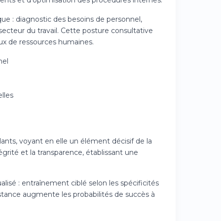
ents et d'optimisation des procédures internes.
que : diagnostic des besoins de personnel,
secteur du travail. Cette posture consultative
jeux de ressources humaines.
nel
lles
lants, voyant en elle un élément décisif de la
égrité et la transparence, établissant une
é : entraînement ciblé selon les spécificités
tance augmente les probabilités de succès à