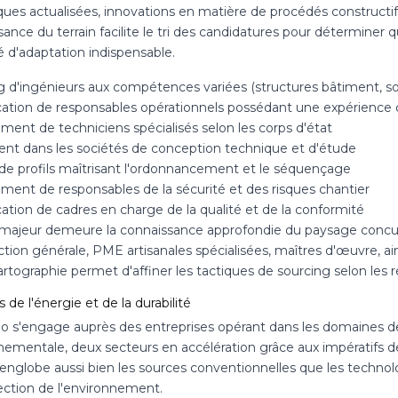
ques actualisées, innovations en matière de procédés constructif
ance du terrain facilite le tri des candidatures pour déterminer qui
ité d'adaptation indispensable.
g d'ingénieurs aux compétences variées (structures bâtiment, sol
ication de responsables opérationnels possédant une expérience
ment de techniciens spécialisés selon les corps d'état
nt dans les sociétés de conception technique et d'étude
de profils maîtrisant l'ordonnancement et le séquençage
ment de responsables de la sécurité et des risques chantier
cation de cadres en charge de la qualité et de la conformité
 majeur demeure la connaissance approfondie du paysage concurren
tion générale, PME artisanales spécialisées, maîtres d'œuvre, ai
artographie permet d'affiner les tactiques de sourcing selon les
 de l'énergie et de la durabilité
go s'engage auprès des entreprises opérant dans les domaines de 
ementale, deux secteurs en accélération grâce aux impératifs de 
 englobe aussi bien les sources conventionnelles que les technol
ection de l'environnement.