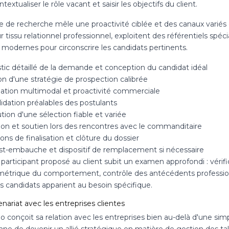
ontextualiser le rôle vacant et saisir les objectifs du client.
 de recherche mêle une proactivité ciblée et des canaux variés d
r tissu relationnel professionnel, exploitent des référentiels spéc
 modernes pour circonscrire les candidats pertinents.
tic détaillé de la demande et conception du candidat idéal
on d'une stratégie de prospection calibrée
gation multimodal et proactivité commerciale
alidation préalables des postulants
tion d'une sélection fiable et variée
tion et soutien lors des rencontres avec le commanditaire
ons de finalisation et clôture du dossier
ost-embauche et dispositif de remplacement si nécessaire
participant proposé au client subit un examen approfondi : vérif
étrique du comportement, contrôle des antécédents professionn
s candidats apparient au besoin spécifique.
nariat avec les entreprises clientes
o conçoit sa relation avec les entreprises bien au-delà d'une si