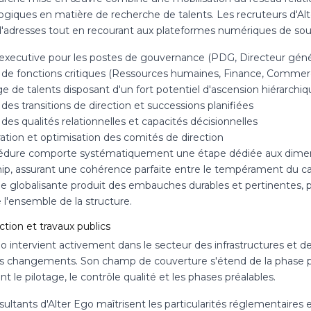
ogiques en matière de recherche de talents. Les recruteurs d'Al
'adresses tout en recourant aux plateformes numériques de sourci
executive pour les postes de gouvernance (PDG, Directeur génér
 de fonctions critiques (Ressources humaines, Finance, Commer
 de talents disposant d'un fort potentiel d'ascension hiérarchiq
des transitions de direction et successions planifiées
des qualités relationnelles et capacités décisionnelles
ation et optimisation des comités de direction
édure comporte systématiquement une étape dédiée aux dimen
hip, assurant une cohérence parfaite entre le tempérament du can
e globalisante produit des embauches durables et pertinentes, pa
 l'ensemble de la structure.
tion et travaux publics
go intervient activement dans le secteur des infrastructures et 
s changements. Son champ de couverture s'étend de la phase pro
t le pilotage, le contrôle qualité et les phases préalables.
ultants d'Alter Ego maîtrisent les particularités réglementaires