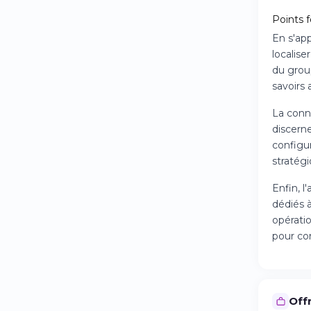
Points f
En s'ap
localise
du grou
savoirs
La conn
discerne
configur
stratégi
Enfin, 
dédiés à
opérati
pour con
Offr