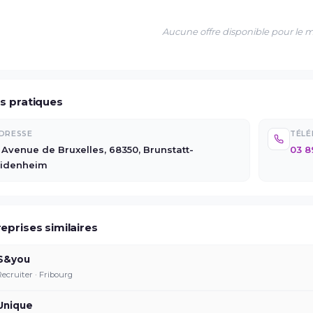
Aucune offre disponible pour le
os pratiques
DRESSE
TÉL
 Avenue de Bruxelles, 68350, Brunstatt-
03 8
idenheim
eprises similaires
S&you
Recruiter · Fribourg
Unique