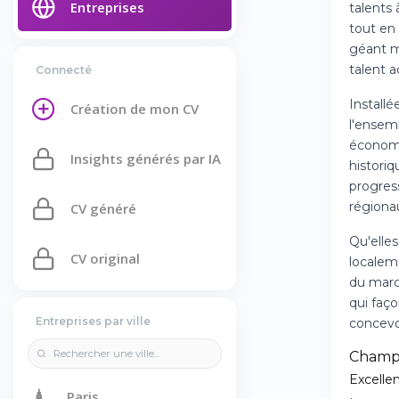
Entreprises
talents
tout en
géant mo
talent 
Connecté
Installé
Création de mon CV
l'ensemb
économiq
Insights générés par IA
historiq
progres
régiona
CV généré
Qu'elles
CV original
localeme
du marc
qui faç
Entreprises par ville
concevoi
Champs
Excelle
🗼
Paris