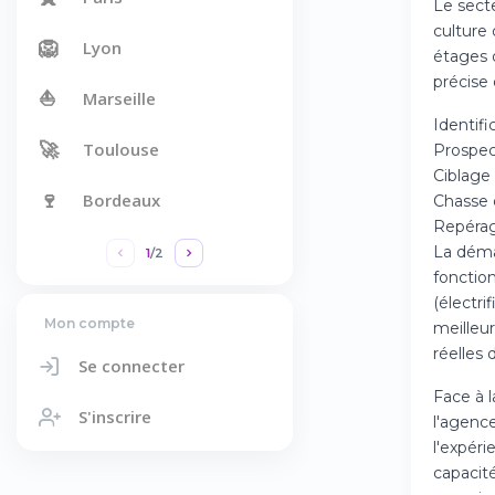
Le sect
culture 
🦁
Lyon
étages d
précise
⛵
Marseille
Identif
🚀
Toulouse
Prospec
Ciblage
🍷
Bordeaux
Chasse d
Repérag
La déma
1
/
2
fonctio
(électri
Mon compte
meilleu
réelles 
Se connecter
Face à l
S'inscrire
l'agence
l'expéri
capacité