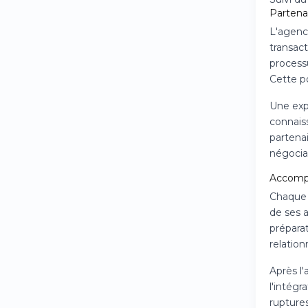
Partenar
L'agence
transact
processu
Cette po
Une exp
connais
partenai
négociat
Accompa
Chaque 
de ses a
prépara
relatio
Après l'
l'intégr
rupture