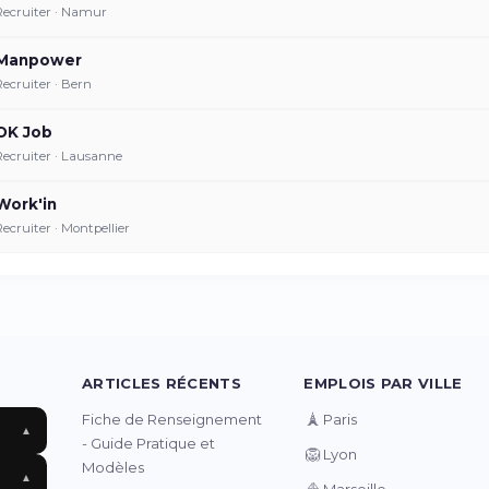
Recruiter · Namur
Manpower
Recruiter · Bern
OK Job
Recruiter · Lausanne
Work'in
Recruiter · Montpellier
ARTICLES RÉCENTS
EMPLOIS PAR VILLE
🗼
Fiche de Renseignement
Paris
▲
- Guide Pratique et
🦁
Lyon
Modèles
▲