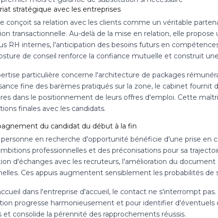
iat stratégique avec les entreprises
 conçoit sa relation avec les clients comme un véritable partena
ion transactionnelle. Au-delà de la mise en relation, elle propose 
s RH internes, l'anticipation des besoins futurs en compétences e
sture de conseil renforce la confiance mutuelle et construit une 
ertise particulière concerne l'architecture de packages rémunéra
sance fine des barèmes pratiqués sur la zone, le cabinet fournit
res dans le positionnement de leurs offres d'emploi. Cette maîtrise
ions finales avec les candidats.
gnement du candidat du début à la fin
personne en recherche d'opportunité bénéficie d'une prise en cha
mbitions professionnelles et des préconisations pour sa trajectoi
tion d'échanges avec les recruteurs, l'amélioration du document 
nnelles. Ces appuis augmentent sensiblement les probabilités de 
accueil dans l'entreprise d'accueil, le contact ne s'interrompt p
ation progresse harmonieusement et pour identifier d'éventuels o
s et consolide la pérennité des rapprochements réussis.