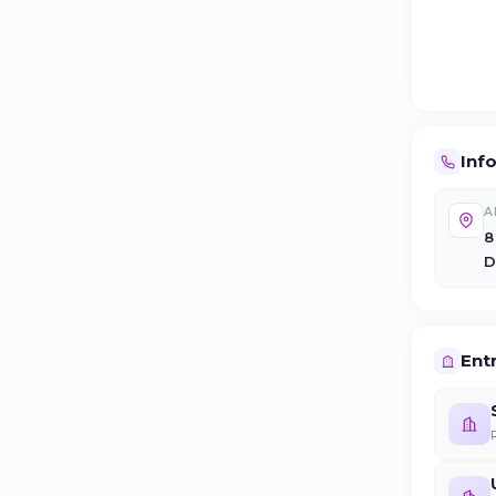
Inf
A
8
D
Entr