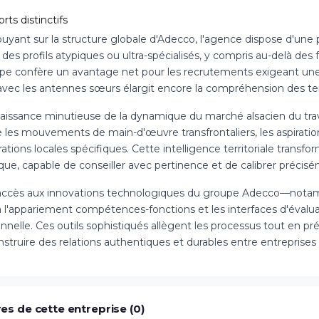
orts distinctifs
puyant sur la structure globale d'Adecco, l'agence dispose d'un
r des profils atypiques ou ultra-spécialisés, y compris au-delà des 
pe confère un avantage net pour les recrutements exigeant un
 avec les antennes sœurs élargit encore la compréhension des te
aissance minutieuse de la dynamique du marché alsacien du travai
 les mouvements de main-d'œuvre transfrontaliers, les aspirations
ations locales spécifiques. Cette intelligence territoriale transf
que, capable de conseiller avec pertinence et de calibrer précis
l'accès aux innovations technologiques du groupe Adecco—notamme
 l'appariement compétences-fonctions et les interfaces d'évaluat
onnelle. Ces outils sophistiqués allègent les processus tout en 
struire des relations authentiques et durables entre entreprises 
es de cette entreprise (0)