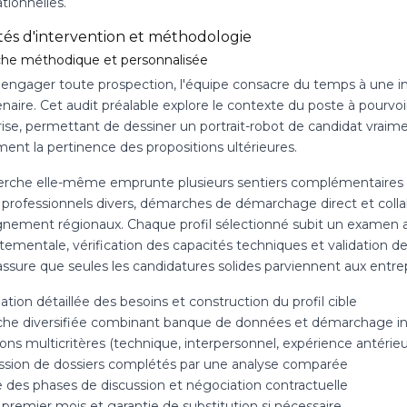
tionnelles.
tés d'intervention et méthodologie
e méthodique et personnalisée
'engager toute prospection, l'équipe consacre du temps à une in
naire. Cet audit préalable explore le contexte du poste à pourvoir
prise, permettant de dessiner un portrait-robot de candidat vrai
ent la pertinence des propositions ultérieures.
erche elle-même emprunte plusieurs sentiers complémentaires : ex
 professionnels divers, démarches de démarchage direct et colla
gnement régionaux. Chaque profil sélectionné subit un examen a
ementale, vérification des capacités techniques et validation d
assure que seules les candidatures solides parviennent aux entrep
ation détaillée des besoins et construction du profil cible
he diversifiée combinant banque de données et démarchage int
ons multicritères (technique, interpersonnel, expérience antérieu
ssion de dossiers complétés par une analyse comparée
e des phases de discussion et négociation contractuelle
 premier mois et garantie de substitution si nécessaire