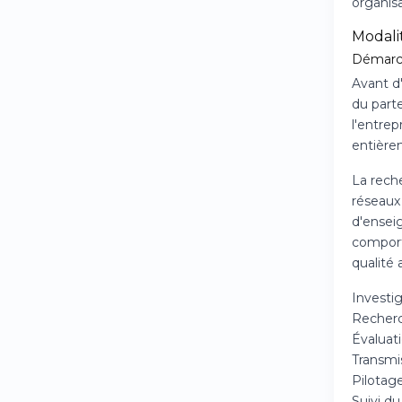
organisa
Modali
Démarch
Avant d
du parte
l'entre
entièrem
La rech
réseaux
d'ensei
comport
qualité 
Investig
Recherc
Évaluati
Transmi
Pilotag
Suivi du