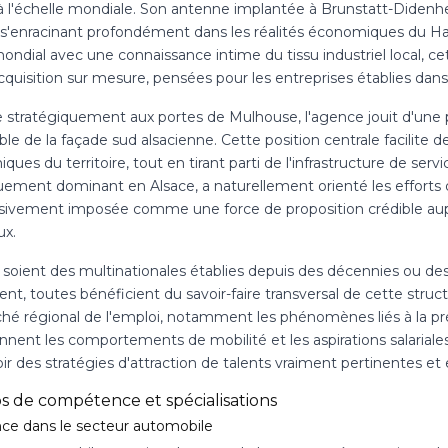
 à l'échelle mondiale. Son antenne implantée à Brunstatt-Didenhe
 s'enracinant profondément dans les réalités économiques du Ha
ndial avec une connaissance intime du tissu industriel local, ce
acquisition sur mesure, pensées pour les entreprises établies 
e stratégiquement aux portes de Mulhouse, l'agence jouit d'une p
le de la façade sud alsacienne. Cette position centrale facilite 
ues du territoire, tout en tirant parti de l'infrastructure de se
uement dominant en Alsace, a naturellement orienté les efforts d
sivement imposée comme une force de proposition crédible aupr
ux.
 soient des multinationales établies depuis des décennies ou des
nt, toutes bénéficient du savoir-faire transversal de cette struct
hé régional de l'emploi, notamment les phénomènes liés à la pr
onnent les comportements de mobilité et les aspirations salaria
r des stratégies d'attraction de talents vraiment pertinentes et 
 de compétence et spécialisations
nce dans le secteur automobile