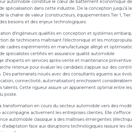
eur automobile constitue le cœur de battement économique de la
de spécialisation dans cette industrie. De la conception jusqu'à 
e la chaîne de valeur (constructeurs, équipementiers Tier 1, Tier 2
 des besoins et des enjeux technologiques.
ication d'ingénieurs qualifiés en conception et systèmes embarq
tion de techniciens maîtrisant l'électronique et les motopropuls
 de cadres expérimentés en manufacturage allégé et optimisati
e spécialistes certifiés en assurance qualité automobile
e d'experts en services après-vente et maintenance préventive
rche retenue pour évaluer les candidats s'appuie sur des contr
n. Des partenariats noués avec des consultants aguerris aux évo
fication, connectivité, automatisation) enrichissent considérablem
rs talents. Cette rigueur assure un appariement optimal entre l
du poste.
a transformation en cours du secteur automobile vers des modèles
 accompagne activement les entreprises clientes. Elle s'efforce d
ence automobile classique à des maîtrises émergentes (électrique
 d'adaptation face aux disruptions technologiques rassure les clie