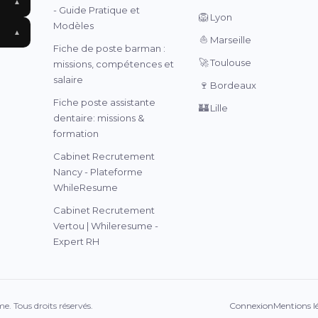
▲
- Guide Pratique et
🦁
Lyon
Modèles
▲
⛵
Marseille
Fiche de poste barman :
🚀
Toulouse
missions, compétences et
salaire
🍷
Bordeaux
Fiche poste assistante
🏰
Lille
dentaire: missions &
formation
Cabinet Recrutement
Nancy - Plateforme
WhileResume
Cabinet Recrutement
Vertou | Whileresume -
Expert RH
. Tous droits réservés.
Connexion
Mentions l