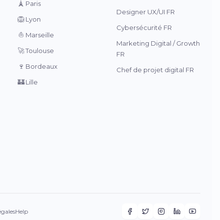
🗼
Paris
Designer UX/UI FR
🦁
Lyon
Cybersécurité FR
⛵
Marseille
Marketing Digital / Growth
🚀
Toulouse
FR
🍷
Bordeaux
Chef de projet digital FR
🏰
Lille
égales
Help