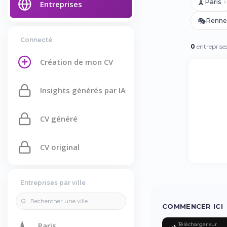
🗼
Paris
Entreprises
🎭
Renne
Connecté
0
entreprise
Création de mon CV
Insights générés par IA
CV généré
CV original
Entreprises par ville
COMMENCER ICI
🗼
Paris
Télécharger sur