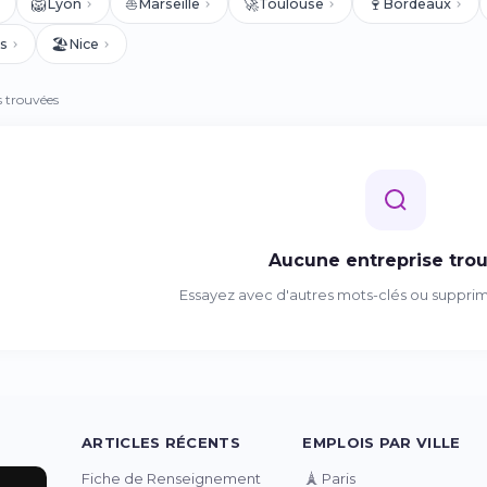
🦁
⛵
🚀
🍷
Lyon
Marseille
Toulouse
Bordeaux
🏖️
s
Nice
s trouvées
Aucune entreprise tro
Essayez avec d'autres mots-clés ou supprimez
ARTICLES RÉCENTS
EMPLOIS PAR VILLE
🗼
Fiche de Renseignement
Paris