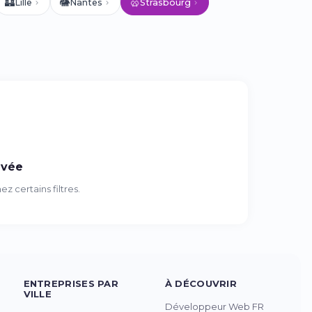
🏰
🐘
🥨
Lille
Nantes
Strasbourg
uvée
 certains filtres.
ENTREPRISES PAR
À DÉCOUVRIR
VILLE
Développeur Web FR