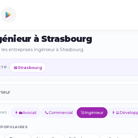
génieur à Strasbourg
les entreprises Ingénieur à Strasbourg.
🥨
Strasbourg
TIF :
👩‍💼
📞
🚀
👨‍💻
NS :
Avocat
Commercial
Ingénieur
Développ
 POPULAIRES