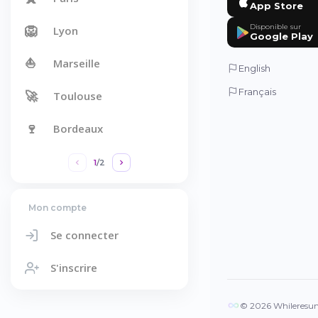
App Store
🦁
Disponible sur
Lyon
Google Play
⛵
Marseille
English
Français
🚀
Toulouse
🍷
Bordeaux
1
/
2
Mon compte
Se connecter
S'inscrire
© 2026 Whileresume