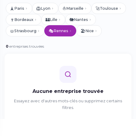
🗼
🦁
⛵
🚀
Paris
Lyon
Marseille
Toulouse
🍷
🏰
🐘
Bordeaux
Lille
Nantes
🥨
🎭
🏖️
Strasbourg
Rennes
Nice
0
entreprises trouvées
Aucune entreprise trouvée
Essayez avec d'autres mots-clés ou supprimez certains
filtres.