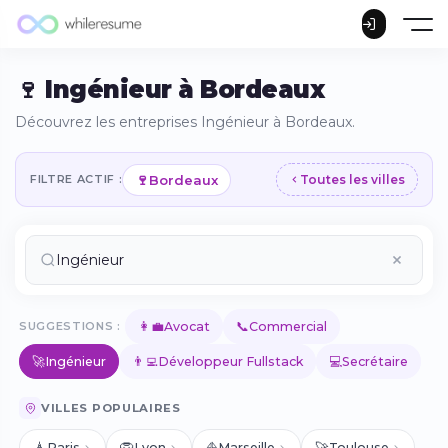
🍷 Ingénieur à Bordeaux
Découvrez les entreprises Ingénieur à Bordeaux.
🍷
Bordeaux
FILTRE ACTIF :
Toutes les villes
👩‍💼
📞
SUGGESTIONS :
Avocat
Commercial
🚀
👨‍💻
💻
Ingénieur
Développeur Fullstack
Secrétaire
VILLES POPULAIRES
🗼
🦁
⛵
🚀
Paris
Lyon
Marseille
Toulouse