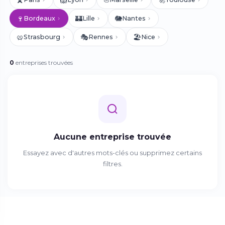
🍷
🏰
🐘
Bordeaux
Lille
Nantes
🥨
🎭
🏖️
Strasbourg
Rennes
Nice
0
entreprises trouvées
Aucune entreprise trouvée
Essayez avec d'autres mots-clés ou supprimez certains
filtres.
COMMENCER ICI