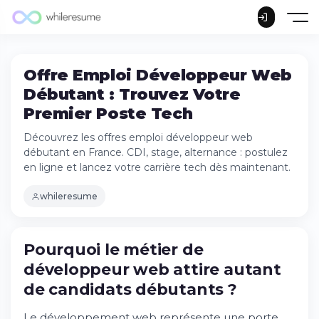
Offre Emploi Développeur Web
Débutant : Trouvez Votre
Premier Poste Tech
Découvrez les offres emploi développeur web
débutant en France. CDI, stage, alternance : postulez
en ligne et lancez votre carrière tech dès maintenant.
whileresume
Pourquoi le métier de développeur web
Pourquoi le métier de
attire autant de candidats débutants ?
développeur web attire autant
Essayez Whileresume
de candidats débutants ?
Les différents types de contrat proposés
aux développeurs débutants
Le développement web représente une porte
Où trouver les meilleures offres emploi