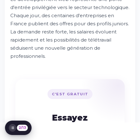
développeur web débutant ?
d'entrée privilégiée vers le secteur technologique.
Les villes françaises qui recrutent le plus de
Chaque jour, des centaines d'entreprises en
développeurs juniors
France publient des offres pour des profils juniors.
Comment optimiser votre candidature
La demande reste forte, les salaires évoluent
pour décrocher un entretien ?
Les technologies les plus demandées dans
rapidement et les possibilités de télétravail
les offres actuelles
séduisent une nouvelle génération de
Le processus de recrutement type pour un
professionnels.
développeur débutant
Les erreurs à éviter dans votre recherche
d'emploi
Comment évoluer après un premier poste
de développeur web ?
Conseils pratiques pour réussir vos
C'EST GRATUIT
premiers mois en poste
Les avantages proposés par les
entreprises tech aux développeurs
Essayez
Postulez maintenant et lancez votre
carrière tech
Whileresume
2/13