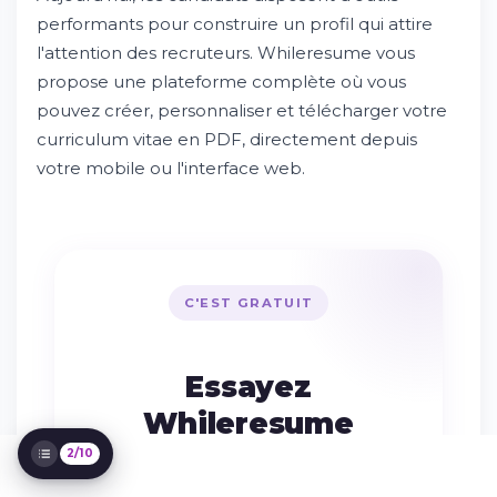
Essayez Whileresume
performants pour construire un profil qui attire
Pourquoi utiliser un créateur de CV en ligne
l'attention des recruteurs. Whileresume vous
?
propose une plateforme complète où vous
Comment bien remplir les rubriques
pouvez créer, personnaliser et télécharger votre
principales ?
curriculum vitae en PDF, directement depuis
Optimiser votre CV pour attirer l'attention
des recruteurs
votre mobile ou l'interface web.
Utiliser les outils pour valoriser votre
candidature
Les avantages d'une plateforme mobile
pour créer votre CV
Conseils pratiques pour un CV efficace et
simple
C'EST GRATUIT
Différencier votre candidature sur le
marché de l'emploi
Résumé des points essentiels pour créer
Essayez
votre CV
Whileresume
2/10
Publier mon CV