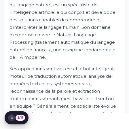
du langage naturel, est un spécialiste de
Qu'est-ce qu'un développeur NLP ?
l'intelligence artificielle qui conçoit et développe
Essayez Whileresume
des solutions capables de comprendre et
Rôle et missions du développeur NLP
d'interpréter le langage humain. Son domaine
Compétences et qualités requises
d'expertise couvre le Natural Language
Comment devenir développeur NLP ?
Débouchés professionnels et secteurs
Processing (traitement automatique du langage
d'activité
naturel en français), une discipline fondamentale
Salaire et rémunération du développeur
de l'IA moderne.
NLP
Cas concrets : applications du développeur
Ses applications sont vastes : chatbot intelligent,
NLP
moteur de traduction automatique, analyse de
Compétences spécifiques et technologies
données textuelles, systèmes vocaux,
clés
Tendances et avenir du métier
reconnaissance de la parole et extraction
Rejoindre l'écosystème NLP avec
d'informations sémantiques. Travaille-t-il seul ou
Whileresume
en équipe ? Généralement, ce spécialiste évolue
dans une équipe pluridisciplinaire composée de
2/11
data scientists, d'architectes logiciels et de chefs
de projet.