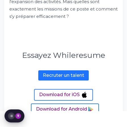
l'expansion des activités. Mais quelles sont
exactement les missions de ce poste et comment
s'y préparer efficacement ?
Qu'est-ce qu'un Business Developer ?
Missions principales du Business Developer
Essayez Whileresume
Compétences requises pour le poste
Formation et parcours pour devenir
Business Developer
Rémunération du Business Developer
Recruter un talent
Environnement de travail et organisation
Évolution de carrière
Secteurs qui recrutent
Download for iOS
Défis et tendances du métier
Download for Android
9