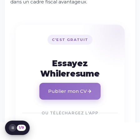
dans un cadre fiscal avantageux.
Essayez Whileresume
Le marché de l'emploi monégasque :
spécificités et opportunités
Types de contrats disponibles à Monaco
C'EST GRATUIT
Stratégies efficaces pour décrocher un
emploi à Monaco
Secteurs d'excellence de la principauté
Essayez
Vivre et travailler à Monaco : aspects
Whileresume
pratiques
Processus de recrutement spécifiques à
Monaco
Publier mon CV
Évolution de carrière et perspectives
d'avenir
Conseils pour réussir votre intégration
professionnelle
OU TÉLÉCHARGEZ L'APP
1/9
DISPONIBLE SUR
App Store