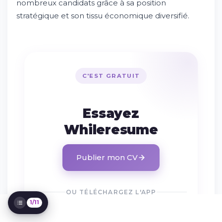
nombreux candidats grâce à sa position
stratégique et son tissu économique diversifié.
Essayez Whileresume
Les secteurs qui recrutent à Boulogne-sur-
Mer
Types de contrats disponibles
Comment optimiser votre recherche
d'emploi
C'EST GRATUIT
Les entreprises qui recrutent
Salaires et conditions de travail
Essayez
Formation et développement
professionnel
Whileresume
Conseils pour les entretiens
Vie pratique et transport
Secteurs d'avenir et nouvelles
Publier mon CV
opportunités
Réseautage et contacts professionnels
OU TÉLÉCHARGEZ L'APP
1/11
DISPONIBLE SUR