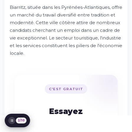
Biarritz, située dans les Pyrénées-Atlantiques, offre
un marché du travail diversifié entre tradition et
Le marché de l'emploi à Biarritz : une
modernité. Cette ville côtière attire de nombreux
dynamique unique en Nouvelle-Aquitaine
candidats cherchant un emploi dans un cadre de
Essayez Whileresume
vie exceptionnel. Le secteur touristique, l'industrie
Types de contrats proposés dans la région
et les services constituent les piliers de l'économie
Recherche d'emploi efficace : méthodes
et conseils
locale.
Profils recherchés par les recruteurs locaux
Salaires et conditions de travail
Zones d'emploi à proximité
Secteurs d'avenir et nouvelles
opportunités
C'EST GRATUIT
Conseils pour les nouveaux arrivants
Spécificités du recrutement en entreprise
locale
Essayez
Whileresume
2/10