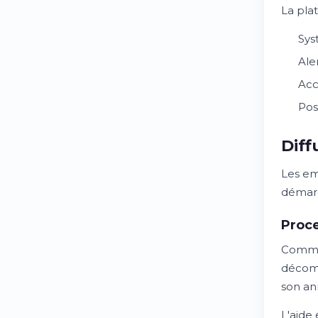
La pla
Sys
Ale
Acc
Pos
Diff
Les em
démarc
Proce
Commen
décomp
son an
L'aide 