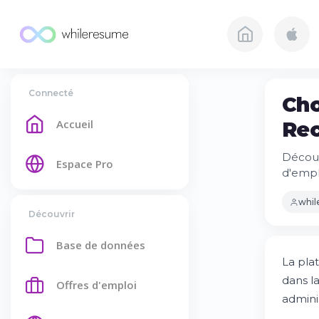
Connecté
Cho
Accueil
Rec
Découv
Espace Pro
d'empl
whi
Découvrir
Base de données
La pl
dans l
Offres d'emploi
adminis