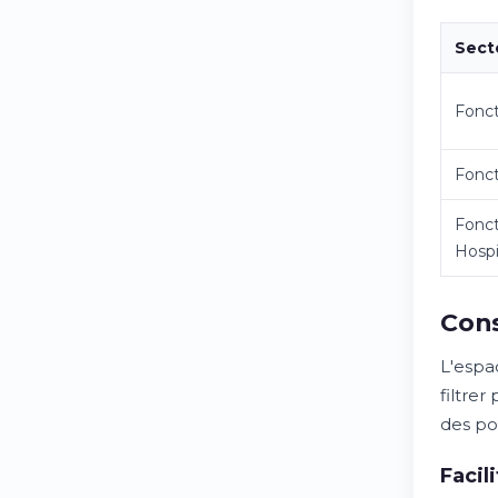
Sect
Fonct
Fonct
Fonct
Hospi
Cons
L'espa
filtre
des pos
Facil