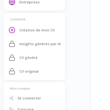
Entreprises
Connecté
Création de mon CV
Insights générés par IA
CV généré
CV original
Mon compte
Se connecter
S'inscrire