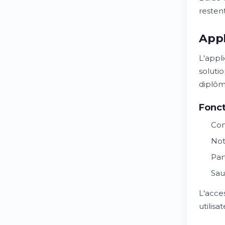
resten
Appl
L'appl
soluti
diplôm
Fonct
Con
Not
Par
Sau
L'acce
utilis