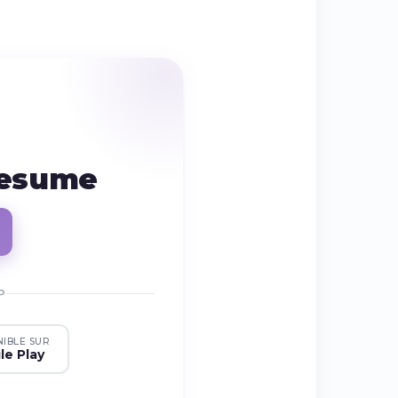
resume
P
NIBLE SUR
le Play