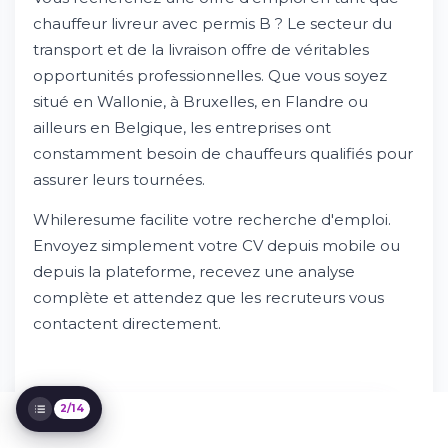
chauffeur livreur ?
chauffeur livreur avec permis B ? Le secteur du
Pourquoi choisir une carrière de chauffeur
livreur ?
transport et de la livraison offre de véritables
Conditions requises pour exercer le métier
opportunités professionnelles. Que vous soyez
Droits et obligations du chauffeur livreur
situé en Wallonie, à Bruxelles, en Flandre ou
Comment inscrire votre candidature sur
ailleurs en Belgique, les entreprises ont
Whileresume
constamment besoin de chauffeurs qualifiés pour
Le rôle de votre entreprise dans votre
recherche d'emploi
assurer leurs tournées.
Les différents types de contrats de travail
Whileresume facilite votre recherche d'emploi.
Secteurs spécialisés et opportunités
Envoyez simplement votre CV depuis mobile ou
Régions avec les plus fortes demandes
depuis la plateforme, recevez une analyse
Comment vous préparer au métier
Questions fréquemment posées par les
complète et attendez que les recruteurs vous
candidats
contactent directement.
Démarrez votre recherche d'emploi dès
maintenant
2/14
C'EST GRATUIT