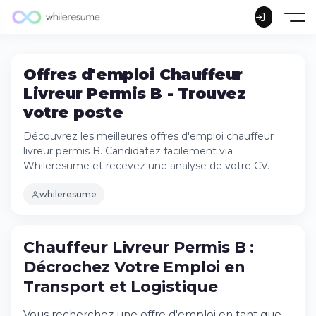
Offres d'emploi Chauffeur
Livreur Permis B - Trouvez
votre poste
Découvrez les meilleures offres d'emploi chauffeur
livreur permis B. Candidatez facilement via
Whileresume et recevez une analyse de votre CV.
whileresume
Chauffeur Livreur Permis B :
Chauffeur Livreur Permis B : Décrochez
Décrochez Votre Emploi en
Votre Emploi en Transport et Logistique
Transport et Logistique
Essayez Whileresume
Qu'est-ce qu'une aide à l'emploi pour
Vous recherchez une offre d'emploi en tant que