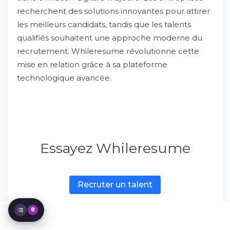
recherchent des solutions innovantes pour attirer
les meilleurs candidats, tandis que les talents
qualifiés souhaitent une approche moderne du
Votre cabinet de recrutement digital à
Nantes
recrutement. Whileresume révolutionne cette
Les secteurs d'expertise de notre agence
mise en relation grâce à sa plateforme
de recrutement
technologique avancée.
Comment fonctionne notre processus de
recrutement ?
Pourquoi choisir Whileresume comme
partenaire recrutement ?
Le marché de l'emploi cadre à Nantes
Services complémentaires de conseil RH
Essayez Whileresume
L'avenir du recrutement digital en
Bretagne et Pays de Loire
Contactez votre cabinet de recrutement à
Nantes
Recruter un talent
8
Download for iOS