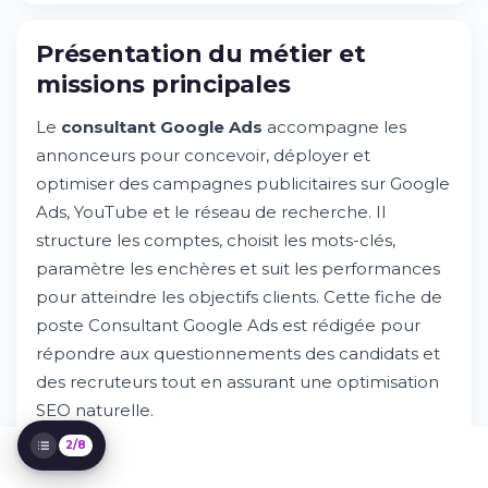
Présentation du métier et
missions principales
Le
consultant Google Ads
accompagne les
annonceurs pour concevoir, déployer et
Présentation du métier et missions
optimiser des campagnes publicitaires sur Google
principales
Ads, YouTube et le réseau de recherche. Il
Essayez Whileresume
Compétences et qualifications requises
structure les comptes, choisit les mots-clés,
Parcours et formation recommandés
paramètre les enchères et suit les performances
Environnement de travail et perspectives
pour atteindre les objectifs clients. Cette fiche de
d'évolution
poste Consultant Google Ads est rédigée pour
Rémunération et avantages
répondre aux questionnements des candidats et
Processus de recrutement et conseils
des recruteurs tout en assurant une optimisation
Méthodologie et KPI
SEO naturelle.
2/8
Vous aimez analyser des données et transformer
les chiffres en résultats concrets ? Vous souhaitez