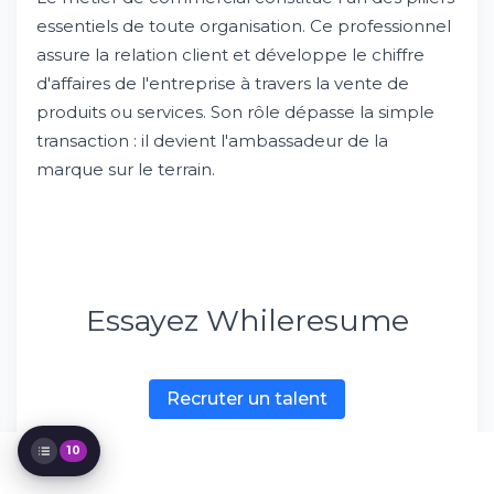
responsabilités quotidiennes
essentiels de toute organisation. Ce professionnel
Compétences essentielles pour exceller
assure la relation client et développe le chiffre
dans le commerce
d'affaires de l'entreprise à travers la vente de
Formations et diplômes requis pour
produits ou services. Son rôle dépasse la simple
devenir commercial
transaction : il devient l'ambassadeur de la
Environnement de travail et conditions
d'emploi
marque sur le terrain.
Rémunération et avantages du métier
commercial
Évolution de carrière : quelles perspectives
d'avancement ?
Défis et enjeux actuels du métier
commercial
Essayez Whileresume
Comment réussir son recrutement de
commercial
Conseils pour optimiser sa recherche
d'emploi commercial
Recruter un talent
10
Download for iOS