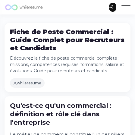
Fiche de Poste Commercial :
Guide Complet pour Recruteurs
et Candidats
Découvrez la fiche de poste commercial complète :
missions, compétences requises, formations, salaire et
évolutions. Guide pour recruteurs et candidats.
whileresume
Qu'est-ce qu'un commercial :
définition et rôle clé dans
l'entreprise
Qu'est-ce qu'un commercial : définition et
rôle clé dans l'entreprise
Le métier de commercial constitue l'un des piliers
Missions principales du commercial :