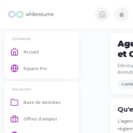
Connecté
Age
Accueil
et 
Découv
Espace Pro
évolut
whi
Découvrir
Base de données
Qu'e
Offres d'emploi
L'agen
réglem