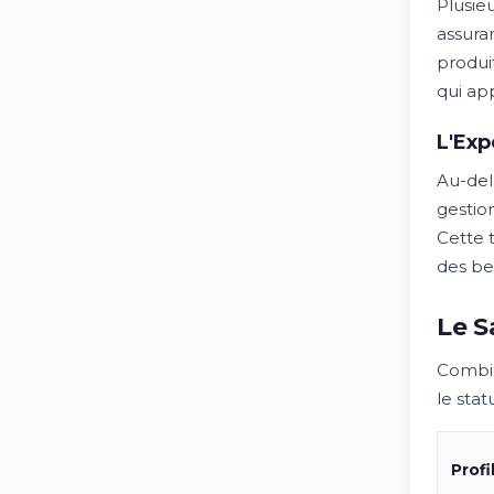
Plusie
assura
produit
qui ap
L'Exp
Au-del
gestio
Cette 
des bes
Le S
Combie
le stat
Profi