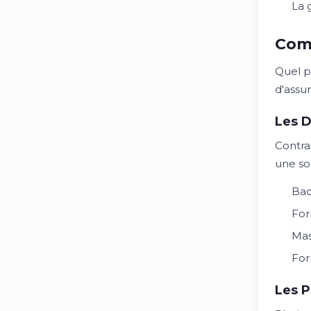
La 
Comm
Quel p
d'assu
Les D
Contra
une so
Bac
For
Mas
For
Les 