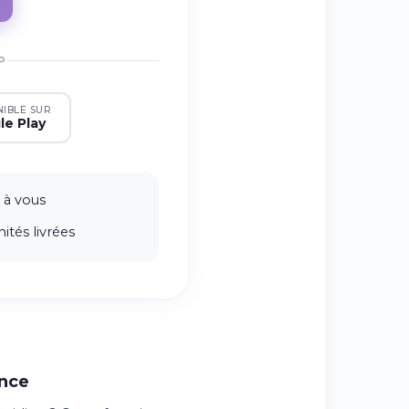
P
NIBLE SUR
le Play
 à vous
ités livrées
ance