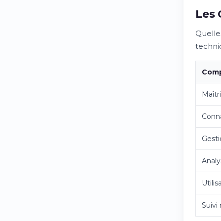
Les 
Quelle
techni
Comp
Maîtr
Conna
Gesti
Analy
Utilis
Suivi