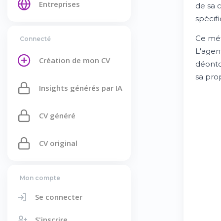
Entreprises
de sa c
spécifi
Ce mét
Connecté
L'agen
Création de mon CV
déonto
sa pro
Insights générés par IA
CV généré
CV original
Mon compte
Se connecter
S'inscrire