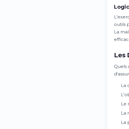
Logic
L'exerc
outils
La maî
effica
Les 
Quels 
d'assur
La 
L'o
Le 
La 
La 