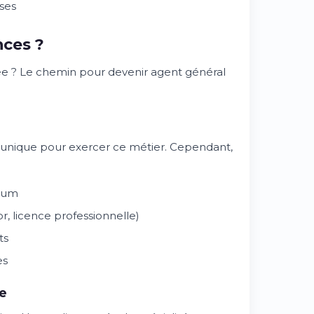
uses
ces ?
ée ? Le chemin pour devenir agent général
me unique pour exercer ce métier. Cependant,
imum
, licence professionnelle)
ts
es
e