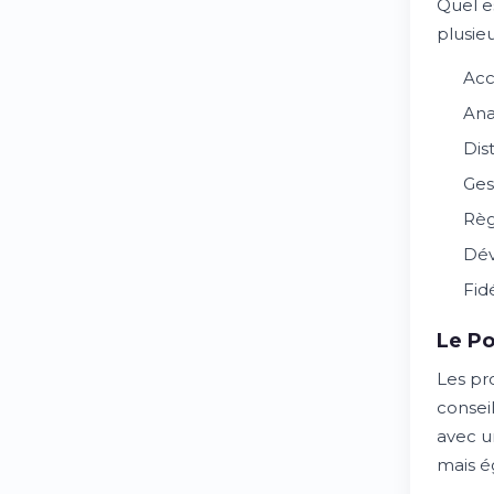
Quel e
plusieu
Acc
Ana
Dis
Ges
Règ
Dév
Fid
Le Po
Les pr
conseil
avec u
mais é