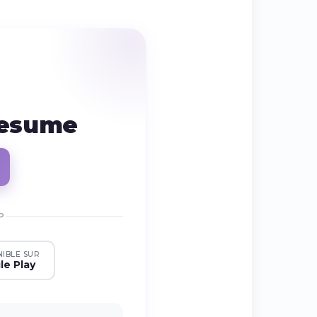
resume
P
NIBLE SUR
le Play