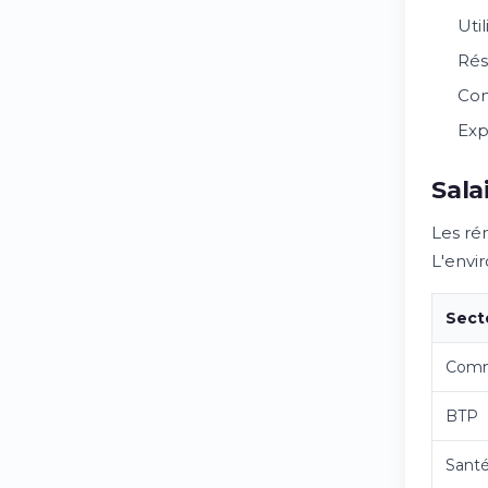
Uti
Rés
Con
Exp
Sala
Les ré
L'envi
Sect
Com
BTP
Sant