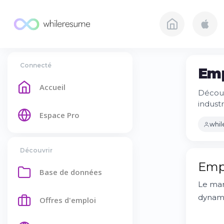
Connecté
Emp
Accueil
Découv
industr
Espace Pro
whi
Découvrir
Empl
Base de données
Le mar
dynamiq
Offres d'emploi