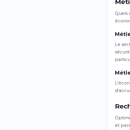
Méti
Quels s
économ
Méti
Le sec
sécuri
partic
Métie
L'écon
d'accu
Rech
Optimi
et per