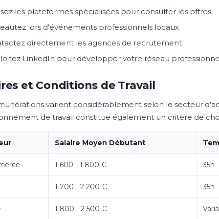
lisez les plateformes spécialisées pour consulter les offres
eautez lors d'événements professionnels locaux
tactez directement les agences de recrutement
loitez LinkedIn pour développer votre réseau professionne
ires et Conditions de Travail
munérations varient considérablement selon le secteur d'acti
ronnement de travail constitue également un critère de cho
eur
Salaire Moyen Débutant
Temp
merce
1 600 - 1 800 €
35h 
1 700 - 2 200 €
35h 
é
1 800 - 2 500 €
Vari