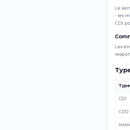
Le sec
- les 
CDI pou
Comm
Les en
respon
Type
Type
CDI
CDD
Intér