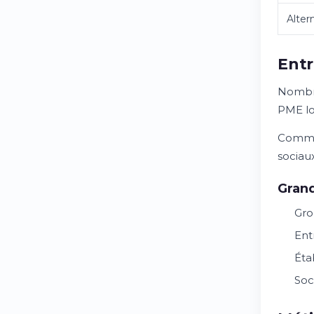
Alter
Entr
Nombre
PME lo
Commen
sociau
Grand
Gro
Ent
Éta
Soc