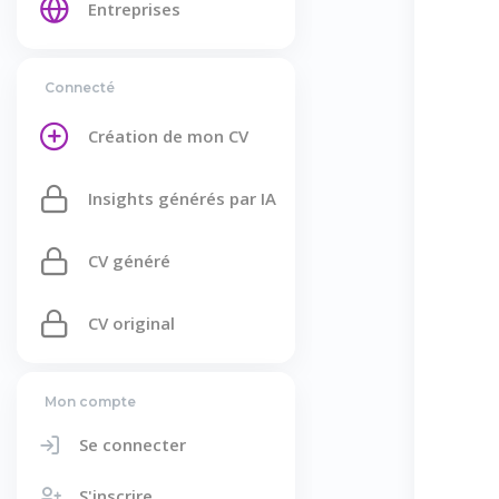
Entreprises
Connecté
Création de mon CV
Insights générés par IA
CV généré
CV original
Mon compte
Se connecter
S'inscrire