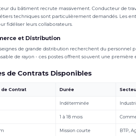
teur du bâtiment recrute massivement. Conducteur de tra
métiers techniques sont particulièrement demandés. Les ent
r fidéliser leurs collaborateurs.
erce et Distribution
seignes de grande distribution recherchent du personnel pol
sable de rayon - ces postes offrent souvent une première e
s de Contrats Disponibles
 de Contrat
Durée
Secteu
Indéterminée
Industr
1 à 18 mois
Commerc
im
Mission courte
BTP, Ag