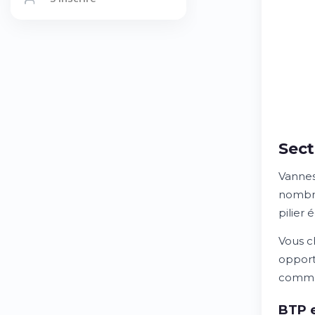
Sect
Vannes
nombre
pilier
Vous c
opport
commer
BTP e