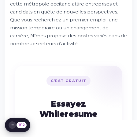
cette métropole occitane attire entreprises et
Essayez Whileresume
candidats en quête de nouvelles perspectives.
Le marché du travail nîmois : état des lieux
Que vous recherchiez un premier emploi, une
Types de contrats disponibles à Nîmes
mission temporaire ou un changement de
Profils recherchés par les entreprises
carrière, Nîmes propose des postes variés dans de
Entreprises qui recrutent à Nîmes
nombreux secteurs d'activité.
Quartiers et zones d'activité
Évolution des modes de travail
Formation et développement des
compétences
Accompagnement dans la recherche
C'EST GRATUIT
d'emploi
Salaires et conditions d'emploi
Perspectives d'évolution de carrière
Essayez
Optimiser sa candidature avec
Whileresume
Whileresume
1/12
Publier mon CV