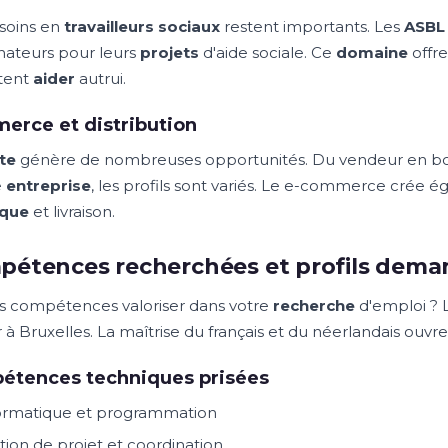
soins en
travailleurs sociaux
restent importants. Les
ASBL
nateurs pour leurs
projets
d'aide sociale. Ce
domaine
offr
tent
aider
autrui.
rce et distribution
te
génère de nombreuses opportunités. Du vendeur en b
e
entreprise
, les profils sont variés. Le e-commerce crée
ique
et livraison.
étences recherchées et profils dema
s compétences valoriser dans votre
recherche
d'emploi ? 
 à Bruxelles. La maîtrise du français et du néerlandais ouv
étences techniques prisées
ormatique et programmation
tion de projet et coordination