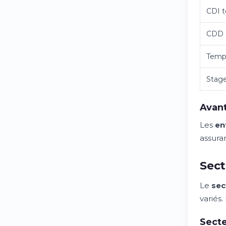
CDI t
CDD
Temps
Stag
Avant
Les
en
assur
Sect
Le
sec
variés
Secte