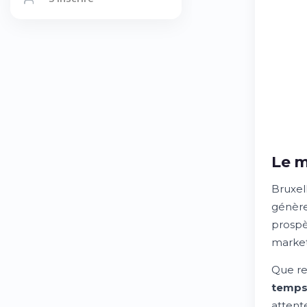
Le m
Bruxel
génère
prospè
marketi
Que re
temps 
attent