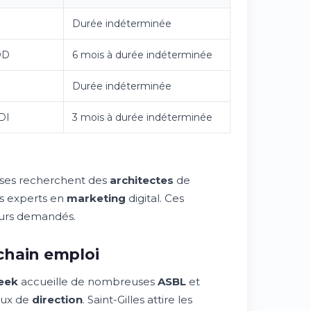
Durée indéterminée
DD
6 mois à durée indéterminée
Durée indéterminée
DI
3 mois à durée indéterminée
ises recherchent des
architectes
de
s experts en
marketing
digital. Ces
ours demandés.
chain emploi
eek
accueille de nombreuses
ASBL
et
aux de
direction
. Saint-Gilles attire les