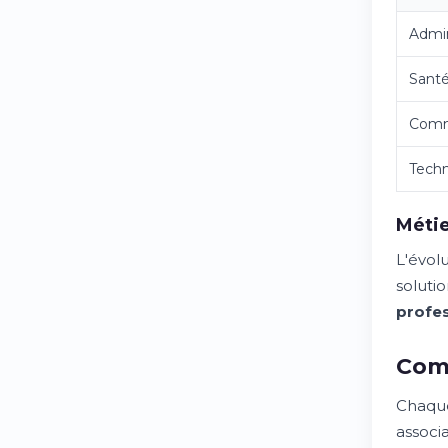
Admin
Sant
Com
Tech
Méti
L'évol
soluti
profe
Comm
Chaque
associ