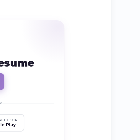
resume
P
NIBLE SUR
le Play