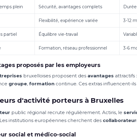
emps plein
Sécurité, avantages complets
Durée
Flexibilité, expérience variée
3-12 m
 partiel
Équilibre vie-travail
Variab
e
Formation, réseau professionnel
3-6 mo
ages proposés par les employeurs
treprises
bruxelloises proposent des
avantages
attractifs 
ance
groupe
,
formation
continue. Ces extras influencent-il
eurs d'activité porteurs à Bruxelles
teur
public régional recrute régulièrement. Actiris, le
servi
. Les institutions européennes cherchent des
collaborateur
ur social et médico-social