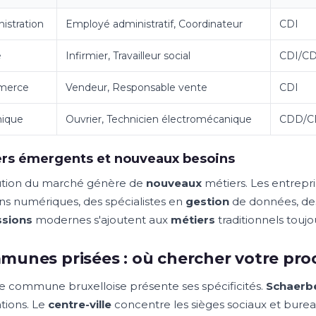
istration
Employé administratif, Coordinateur
CDI
é
Infirmier, Travailleur social
CDI/C
merce
Vendeur, Responsable vente
CDI
nique
Ouvrier, Technicien électromécanique
CDD/C
ers émergents et nouveaux besoins
ution du marché génère de
nouveaux
métiers. Les entrepr
ons numériques, des spécialistes en
gestion
de données, de
ssions
modernes s'ajoutent aux
métiers
traditionnels touj
unes prisées : où chercher votre pro
 commune bruxelloise présente ses spécificités.
Schaerb
ations. Le
centre-ville
concentre les sièges sociaux et bure