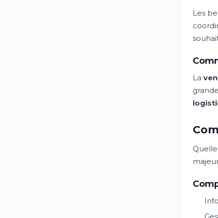
Les be
coordi
souhai
Comme
La
ven
grand
logist
Comp
Quelle
majeur
Comp
Inf
Ges