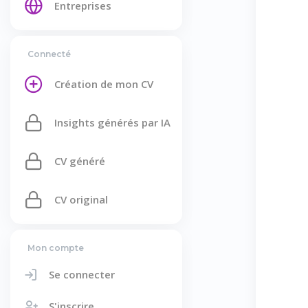
Entreprises
Connecté
Création de mon CV
Insights générés par IA
CV généré
CV original
Mon compte
Se connecter
S'inscrire