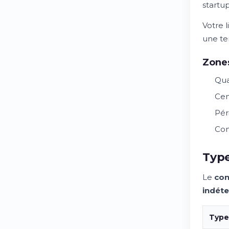
startu
Votre 
une te
Zones
Qua
Cent
Pér
Com
Type
Le
con
indét
Type