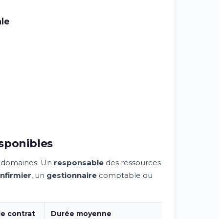
ale
isponibles
es domaines. Un
responsable
des ressources
infirmier
, un
gestionnaire
comptable ou
e contrat
Durée moyenne