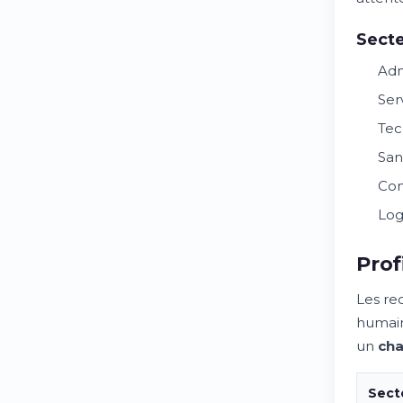
Secte
Adm
Ser
Tec
San
Com
Log
Prof
Les re
humain
un
cha
Sect