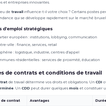
ps et entreprises innovantes.
lieu de
travail
influence-t-il votre choix ? Certains postes per
ndance qui se développe rapidement sur le marché bruxell
 d'emploi stratégiques
rtier européen : institutions, lobbying, communication
re-ville : finance, services, retail
iphérie : logistique, industrie, centres d'appel
munes résidentielles : services de proximité, éducation
s de contrats et conditions de travail
trat
de travail détermine vos droits et obligations. Un
CDI
of
erminée
. Un
CDD
peut durer quelques
mois
et constituer 
 de contrat
Avantages
Duré