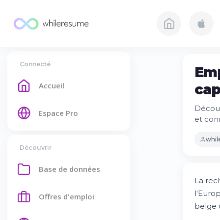
Connecté
Emp
Accueil
cap
Découv
Espace Pro
et con
whi
Découvrir
Base de données
La rec
l'Europ
Offres d'emploi
belge 