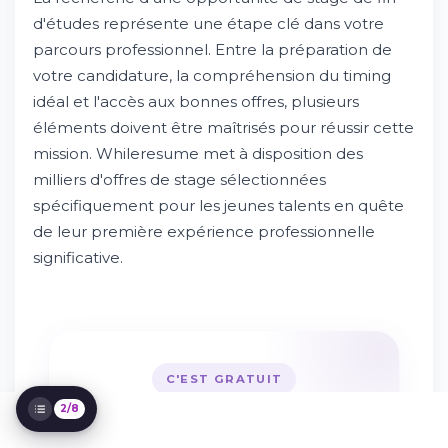
d'études représente une étape clé dans votre
parcours professionnel. Entre la préparation de
votre candidature, la compréhension du timing
Comment trouver une opportunité de
idéal et l'accès aux bonnes offres, plusieurs
stage de PFE en France ?
éléments doivent être maîtrisés pour réussir cette
Essayez Whileresume
mission. Whileresume met à disposition des
Comment faire sa candidature pour un
milliers d'offres de stage sélectionnées
stage de fin d'études ?
spécifiquement pour les jeunes talents en quête
Pourquoi effectuer un stage à l'étranger ?
Optimiser votre recherche sur
de leur première expérience professionnelle
Whileresume
significative.
Lire plus que juste l'offre : comprendre le
contexte
Stratégies pour augmenter vos chances de
succès
Développer les compétences demandées
C'EST GRATUIT
2/8