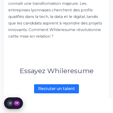
connaît une transformation majeure. Les
L'écosystème tech lyonnais : un marché en
entreprises lyonnaises cherchent des profils
pleine croissance
qualifiés dans la tech, la data et le digital, tandis
Pourquoi le recrutement informatique
que les candidats aspirent à rejoindre des projets
traditionnel atteint ses limites ?
Comment Whileresume transforme votre
innovants. Comment Whileresume révolutionne
recrutement informatique ?
cette mise en relation ?
Les secteurs d'expertise de notre cabinet
Pourquoi choisir un partenaire spécialisé en
tech ?
Le marché des salaires IT à Lyon
Comment optimiser votre processus de
recrutement ?
Essayez Whileresume
L'évolution du recrutement digital
Success stories : ils nous font confiance
Perspectives d'avenir du secteur tech
Recruter un talent
lyonnais
10
Download for iOS