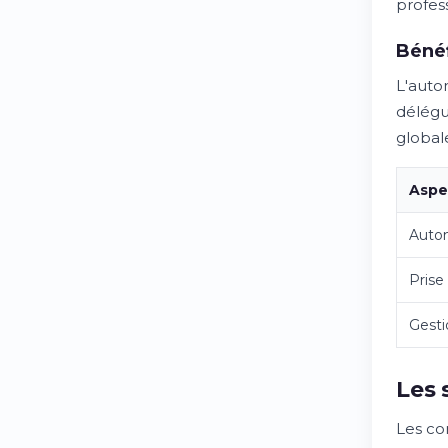
profes
Bénéf
L'auto
délégu
globale
Aspe
Auto
Prise 
Gesti
Les 
Les co