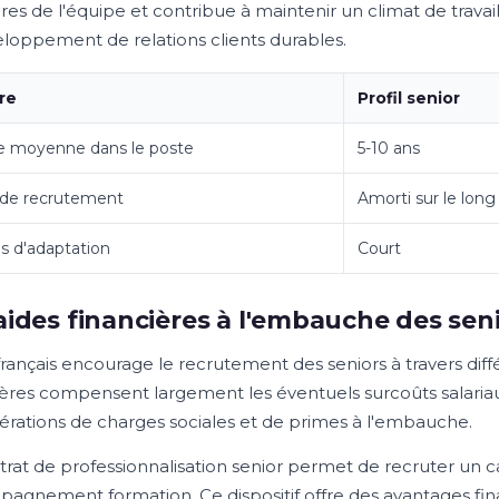
s de l'équipe et contribue à maintenir un climat de travail 
eloppement de relations clients durables.
re
Profil senior
e moyenne dans le poste
5-10 ans
 de recrutement
Amorti sur le lon
 d'adaptation
Court
aides financières à l'embauche des sen
français encourage le recrutement des seniors à travers diff
ières compensent largement les éventuels surcoûts salariau
érations de charges sociales et de primes à l'embauche.
trat de professionnalisation senior permet de recruter un 
agnement formation. Ce dispositif offre des avantages finan