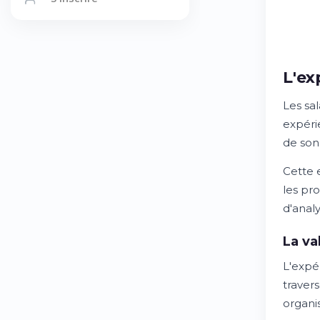
L'ex
Les sa
expéri
de son 
Cette 
les pr
d'anal
La va
L'expé
traver
organi