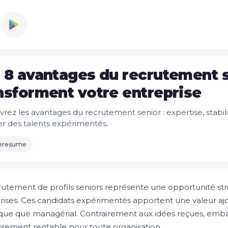
 8 avantages du recrutement s
nsforment votre entreprise
rez les avantages du recrutement senior : expertise, stabil
er des talents expérimentés.
leresume
rutement de profils seniors représente une opportunité str
rises. Ces candidats expérimentés apportent une valeur ajo
que que managérial. Contrairement aux idées reçues, emba
issement rentable pour toute organisation.