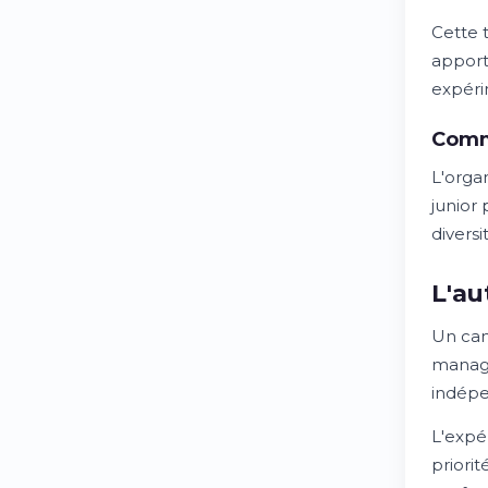
Cette t
apport
expéri
Comme
L'orga
junior
diversi
L'au
Un can
manage
indépe
L'expé
priori