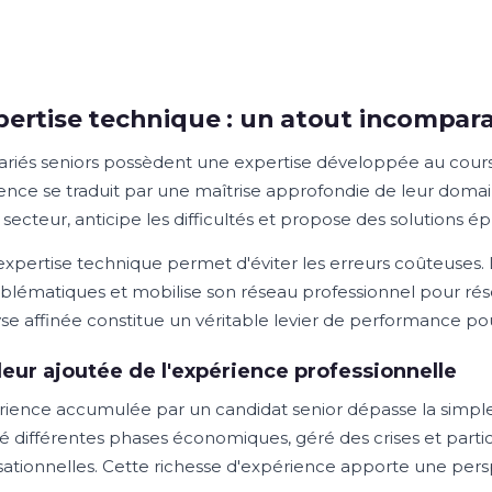
pertise technique : un atout incompara
lariés seniors possèdent une expertise développée au cours 
ence se traduit par une maîtrise approfondie de leur domaine 
secteur, anticipe les difficultés et propose des solutions é
expertise technique permet d'éviter les erreurs coûteuses. 
oblématiques et mobilise son réseau professionnel pour rés
yse affinée constitue un véritable levier de performance pou
leur ajoutée de l'expérience professionnelle
rience accumulée par un candidat senior dépasse la simpl
sé différentes phases économiques, géré des crises et parti
sationnelles. Cette richesse d'expérience apporte une persp