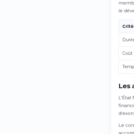
membre
le dév
Critè
Duré
Coût
Temps
Les 
L'État 
financ
d'exon
Le con
accomp