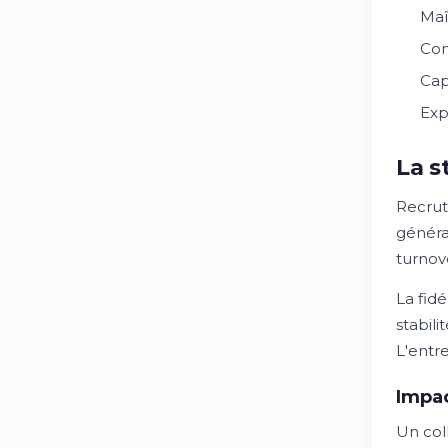
Maî
Con
Cap
Exp
La s
Recrut
généra
turnov
La fid
stabili
L'entr
Impac
Un col