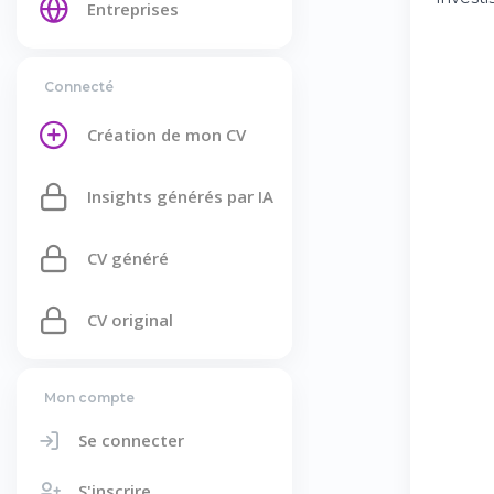
Entreprises
Connecté
Création de mon CV
Insights générés par IA
CV généré
CV original
Mon compte
Se connecter
S'inscrire