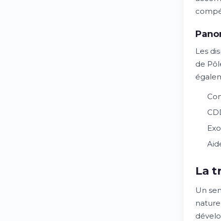
compét
Panor
Les dis
de Pôl
égalem
Con
CDD
Exo
Aid
La t
Un sen
nature
dévelo