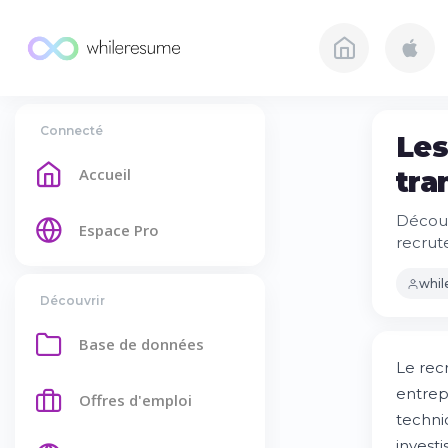
Connecté
Les
Accueil
tra
Découv
Espace Pro
recrut
whi
Découvrir
Base de données
Le rec
entrep
Offres d'emploi
techni
invest