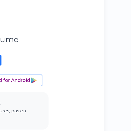
esume
 for Android
.
ures, pas en