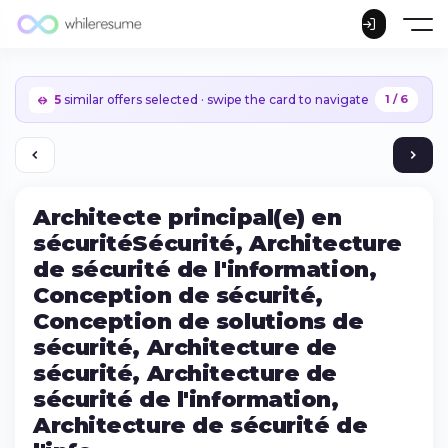
5
similar offers selected · swipe the card to navigate
1 / 6
Architecte principal(e) en
sécuritéSécurité, Architecture
de sécurité de l'information,
Conception de sécurité,
Conception de solutions de
sécurité, Architecture de
sécurité, Architecture de
sécurité de l'information,
Continue on iPhone
Architecture de sécurité de
Download the app on the App Store