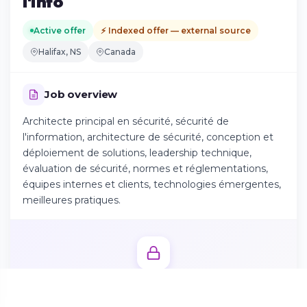
l'info
Active offer
⚡ Indexed offer — external source
Continue on Android
Halifax, NS
Canada
Download the app on Google Play
Job overview
Architecte principal en sécurité, sécurité de
Sign in on the web
l'information, architecture de sécurité, conception et
Access your account from your browser
déploiement de solutions, leadership technique,
évaluation de sécurité, normes et réglementations,
équipes internes et clients, technologies émergentes,
meilleures pratiques.
Unlock the full job offer
Create your candidate profile in 2 minutes to access