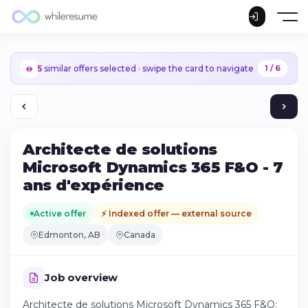
5
similar offers selected · swipe the card to navigate
1 / 6
Architecte de solutions
Microsoft Dynamics 365 F&O - 7
ans d'expérience
Active offer
⚡ Indexed offer — external source
Edmonton, AB
Canada
Job overview
Continue on iPhone
Architecte de solutions Microsoft Dynamics 365 F&O:
Download the app on the App Store