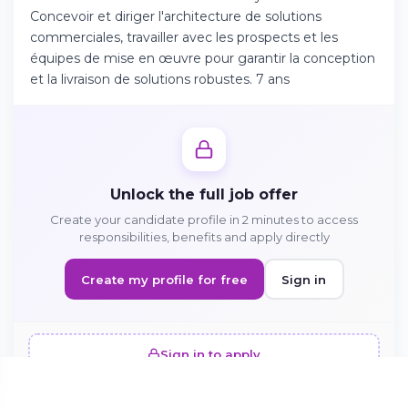
Concevoir et diriger l'architecture de solutions
commerciales, travailler avec les prospects et les
Continue on Android
équipes de mise en œuvre pour garantir la conception
et la livraison de solutions robustes. 7 ans
Download the app on Google Play
Sign in on the web
Unlock the full job offer
Access your account from your browser
Create your candidate profile in 2 minutes to access
responsibilities, benefits and apply directly
Create my profile for free
Sign in
Sign in to apply