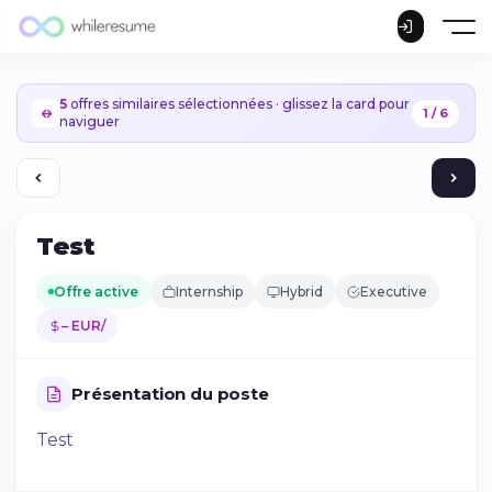
5
offres similaires sélectionnées · glissez la card pour
1 / 6
naviguer
Test
Offre active
Internship
Hybrid
Executive
– EUR/
Présentation du poste
Test
Continuer sur iPhone