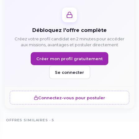
Téléchargez l'app sur l'App Store
Continuer sur Android
Débloquez l'offre complète
Téléchargez l'app sur Google Play
Créez votre profil candidat en 2 minutes pour accéder
aux missions, avantages et postuler directement
Créer mon profil gratuitement
Se connecter sur le web
Se connecter
Accédez à votre compte depuis votre
navigateur
Connectez-vous pour postuler
OFFRES SIMILAIRES · 5
Assistant en pharmacie itinérant