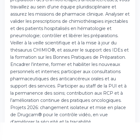
Téléchargez l'app sur l'App Store
travaillez au sein d’une équipe pluridisciplinaire et
assurez les missions de pharmacie clinique. Analyser et
valider les prescriptions de chimiothérapies injectables
Continuer sur Android
et des patients hospitalisés en hématologie et
Téléchargez l'app sur Google Play
pneumologie; contrôler et libérer les préparations.
Veiller à la veille scientifique et à la mise à jour du
thésaurus CHIMIO®, et assurer le support des IDEs et
la formation sur les Bonnes Pratiques de Préparation.
Encadrer l’interne, former et habiliter les nouveaux
Se connecter sur le web
personnels et internes; participer aux consultations
Accédez à votre compte depuis votre
pharmaceutiques des anticancéreux orales et au
navigateur
support des services. Participer au staff de la PUI et à
la permanence des soins; contribution aux RCP et à
l’amélioration continue des pratiques oncologiques.
Projets 2026: changement isolateur et mise en place
de Drugcam® pour le contrôle vidéo, en vue
d’améliorer la sécurité et la traçabilité.