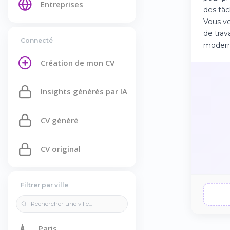
Entreprises
des tâc
Vous ve
de trav
Connecté
modern
Création de mon CV
Insights générés par IA
CV généré
CV original
Filtrer par ville
🗼
Paris