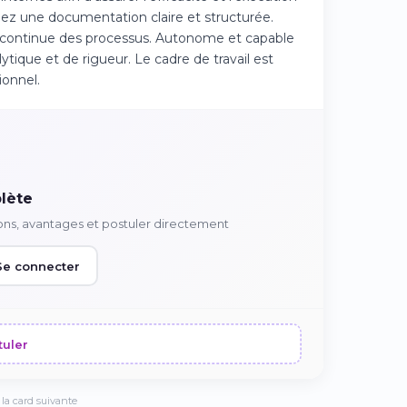
igez une documentation claire et structurée.
ion continue des processus. Autonome et capable
lytique et de rigueur. Le cadre de travail est
onnel.
lète
ons, avantages et postuler directement
Se connecter
tuler
la card suivante