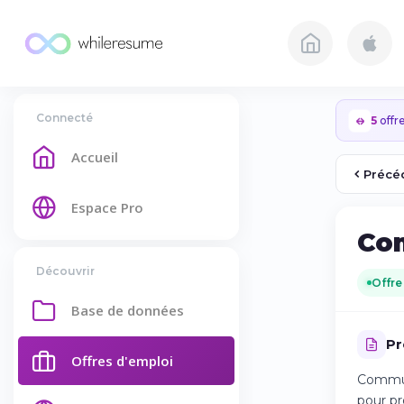
Connecté
5
offre
Accueil
Précé
Espace Pro
Com
Découvrir
Offre
Base de données
Pr
Offres d'emploi
Communi
pour pr