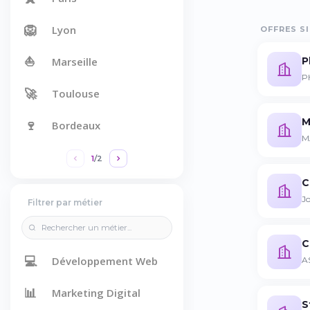
🦁
Lyon
OFFRES SI
⛵
P
Marseille
P
🚀
Toulouse
M
🍷
Bordeaux
M
1
/
2
C
Jo
Filtrer par métier
C
💻
Développement Web
AS
📊
Marketing Digital
S