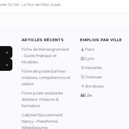
elier 32 Sàrl · La Tour-de-Peilz, Suisse
ARTICLES RÉCENTS
EMPLOIS PAR VILLE
🗼
Fiche de Renseignement
Paris
▲
- Guide Pratique et
🦁
Lyon
Modèles
▲
⛵
Marseille
Fiche de poste barman :
🚀
Toulouse
missions, compétences et
salaire
🍷
Bordeaux
Fiche poste assistante
🏰
Lille
dentaire: missions &
formation
Cabinet Recrutement
Nancy - Plateforme
WhileResume