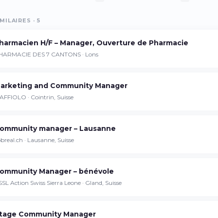
MILAIRES · 5
Continuer sur iPhone
harmacien H/F – Manager, Ouverture de Pharmacie
Téléchargez l'app sur l'App Store
HARMACIE DES 7 CANTONS · Lons
Continuer sur Android
arketing and Community Manager
Téléchargez l'app sur Google Play
AFFIOLO · Cointrin, Suisse
ommunity manager – Lausanne
breal.ch · Lausanne, Suisse
Se connecter sur le web
Accédez à votre compte depuis votre
navigateur
ommunity Manager – bénévole
SL Action Swiss Sierra Leone · Gland, Suisse
tage Community Manager