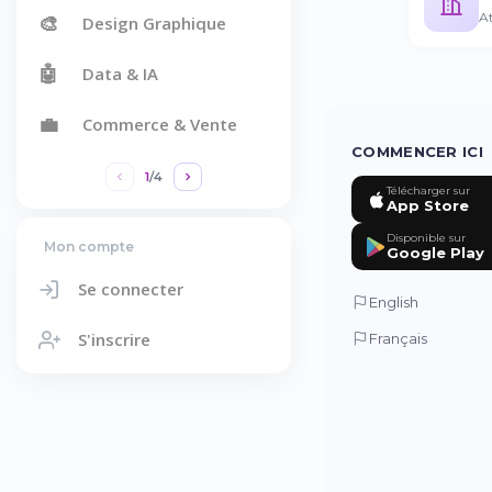
At
🎨
Design Graphique
🤖
Data & IA
💼
Commerce & Vente
COMMENCER ICI
1
/
4
Télécharger sur
App Store
Disponible sur
Mon compte
Google Play
Se connecter
English
S'inscrire
Français