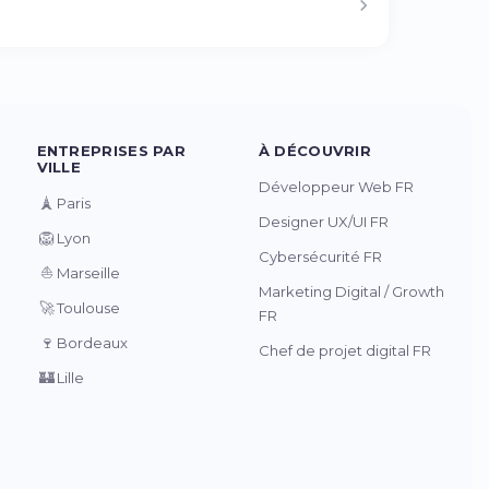
ENTREPRISES PAR
À DÉCOUVRIR
VILLE
Développeur Web FR
🗼
Paris
Designer UX/UI FR
🦁
Lyon
Cybersécurité FR
⛵
Marseille
Marketing Digital / Growth
🚀
Toulouse
FR
🍷
Bordeaux
Chef de projet digital FR
🏰
Lille