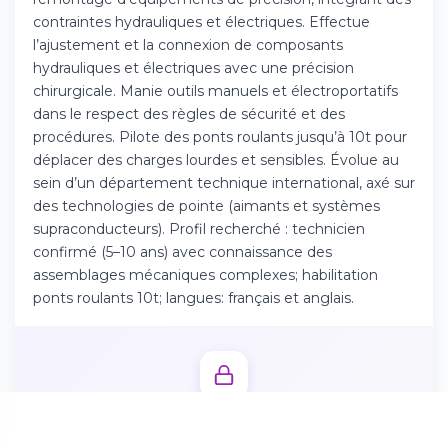
Téléchargez l'app sur l'App Store
contraintes hydrauliques et électriques. Effectue
l’ajustement et la connexion de composants
hydrauliques et électriques avec une précision
Continuer sur Android
chirurgicale. Manie outils manuels et électroportatifs
Téléchargez l'app sur Google Play
dans le respect des règles de sécurité et des
procédures. Pilote des ponts roulants jusqu’à 10t pour
déplacer des charges lourdes et sensibles. Évolue au
sein d’un département technique international, axé sur
des technologies de pointe (aimants et systèmes
Se connecter sur le web
supraconducteurs). Profil recherché : technicien
Accédez à votre compte depuis votre
confirmé (5–10 ans) avec connaissance des
navigateur
assemblages mécaniques complexes; habilitation
ponts roulants 10t; langues: français et anglais.
Débloquez l'offre complète