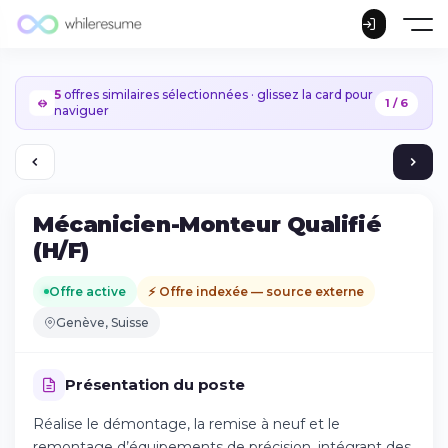
5
offres similaires sélectionnées · glissez la card pour
1 / 6
naviguer
Mécanicien-Monteur Qualifié
(H/F)
Offre active
⚡ Offre indexée — source externe
Genève, Suisse
Présentation du poste
Réalise le démontage, la remise à neuf et le
Continuer sur iPhone
remontage d’équipements de précision, intégrant des