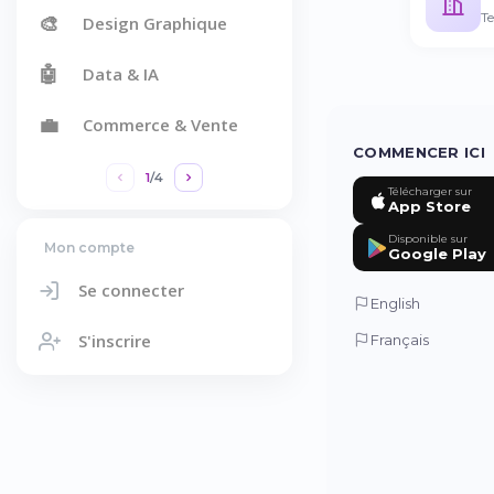
T
🎨
Design Graphique
🤖
Data & IA
💼
Commerce & Vente
COMMENCER ICI
1
/
4
Télécharger sur
App Store
Disponible sur
Mon compte
Google Play
Se connecter
English
S'inscrire
Français