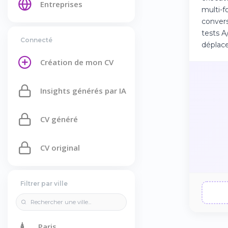
Entreprises
multi-f
convers
tests A
Connecté
déplace
Création de mon CV
Insights générés par IA
CV généré
CV original
Filtrer par ville
🗼
Paris