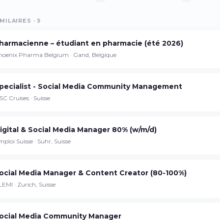
MILAIRES · 5
Continuer sur iPhone
harmacienne – étudiant en pharmacie (été 2026)
Téléchargez l'app sur l'App Store
hoenix Pharma Belgium · Gand, Belgique
Continuer sur Android
pecialist - Social Media Community Management
Téléchargez l'app sur Google Play
C Cruises · Suisse
igital & Social Media Manager 80% (w/m/d)
ploi Suisse · Suhr, Suisse
Se connecter sur le web
Accédez à votre compte depuis votre
navigateur
ocial Media Manager & Content Creator (80-100%)
EMI · Zurich, Suisse
ocial Media Community Manager