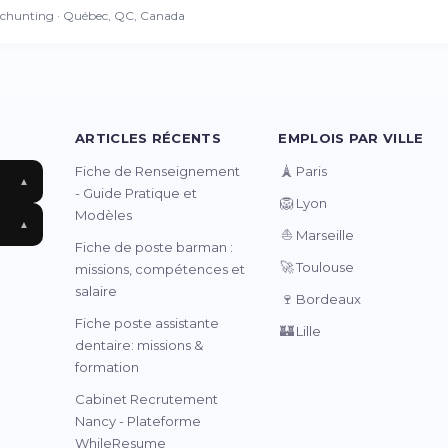
echunting · Québec, QC, Canada
ARTICLES RÉCENTS
EMPLOIS PAR VILLE
🗼
Fiche de Renseignement
Paris
▲
- Guide Pratique et
🦁
Lyon
Modèles
▲
⛵
Marseille
Fiche de poste barman :
🚀
Toulouse
missions, compétences et
salaire
🍷
Bordeaux
Fiche poste assistante
🏰
Lille
dentaire: missions &
formation
Cabinet Recrutement
Nancy - Plateforme
WhileResume