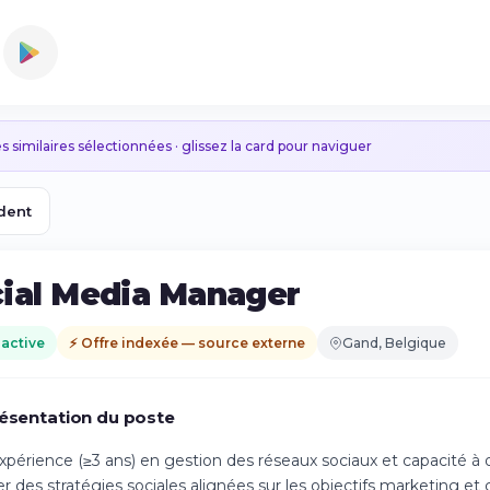
s similaires sélectionnées · glissez la card pour naviguer
dent
ial Media Manager
 active
⚡ Offre indexée — source externe
Gand, Belgique
ésentation du poste
xpérience (≥3 ans) en gestion des réseaux sociaux et capacité à 
r des stratégies sociales alignées sur les objectifs marketing