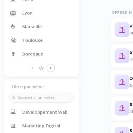
🦁
Lyon
OFFRES SI
⛵
P
Marseille
P
🚀
Toulouse
S
🍷
Bordeaux
MS
1
/
2
D
Em
Filtrer par métier
S
💻
Développement Web
AL
📊
Marketing Digital
S