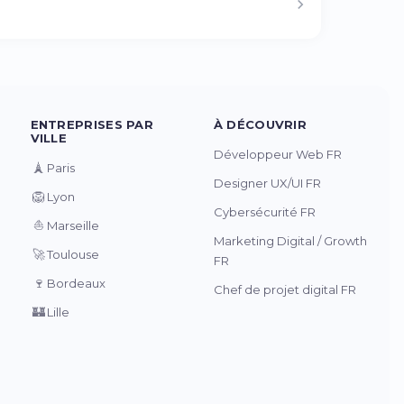
ENTREPRISES PAR
À DÉCOUVRIR
VILLE
Développeur Web FR
🗼
Paris
Designer UX/UI FR
🦁
Lyon
Cybersécurité FR
⛵
Marseille
Marketing Digital / Growth
🚀
Toulouse
FR
🍷
Bordeaux
Chef de projet digital FR
🏰
Lille