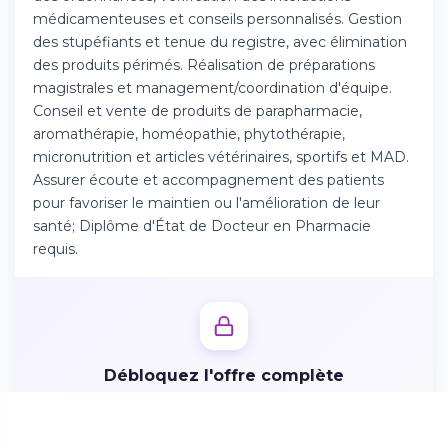
Téléchargez l'app sur l'App Store
médicamenteuses et conseils personnalisés. Gestion
des stupéfiants et tenue du registre, avec élimination
des produits périmés. Réalisation de préparations
Continuer sur Android
magistrales et management/coordination d'équipe.
Téléchargez l'app sur Google Play
Conseil et vente de produits de parapharmacie,
aromathérapie, homéopathie, phytothérapie,
micronutrition et articles vétérinaires, sportifs et MAD.
Assurer écoute et accompagnement des patients
pour favoriser le maintien ou l'amélioration de leur
Se connecter sur le web
santé; Diplôme d'État de Docteur en Pharmacie
Accédez à votre compte depuis votre
requis.
navigateur
Débloquez l'offre complète
Créez votre profil candidat en 2 minutes pour accéder
aux missions, avantages et postuler directement