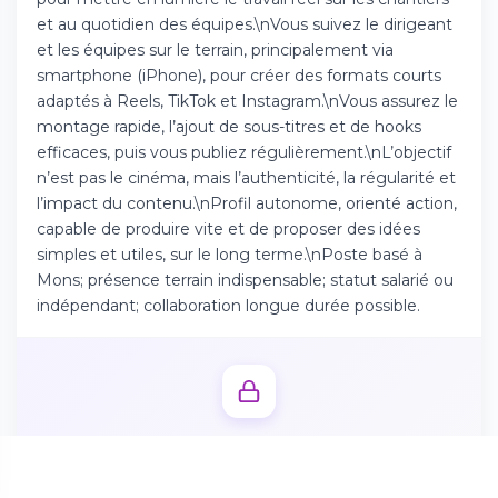
Téléchargez l'app sur l'App Store
et au quotidien des équipes.\nVous suivez le dirigeant
et les équipes sur le terrain, principalement via
smartphone (iPhone), pour créer des formats courts
Continuer sur Android
adaptés à Reels, TikTok et Instagram.\nVous assurez le
Téléchargez l'app sur Google Play
montage rapide, l’ajout de sous-titres et de hooks
efficaces, puis vous publiez régulièrement.\nL’objectif
n’est pas le cinéma, mais l’authenticité, la régularité et
l’impact du contenu.\nProfil autonome, orienté action,
capable de produire vite et de proposer des idées
Se connecter sur le web
simples et utiles, sur le long terme.\nPoste basé à
Accédez à votre compte depuis votre
Mons; présence terrain indispensable; statut salarié ou
navigateur
indépendant; collaboration longue durée possible.
Débloquez l'offre complète
Créez votre profil candidat en 2 minutes pour accéder