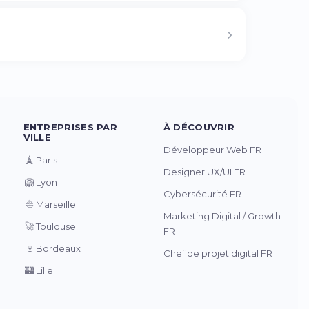
ENTREPRISES PAR
À DÉCOUVRIR
VILLE
Développeur Web FR
🗼
Paris
Designer UX/UI FR
🦁
Lyon
Cybersécurité FR
⛵
Marseille
Marketing Digital / Growth
🚀
Toulouse
FR
🍷
Bordeaux
Chef de projet digital FR
🏰
Lille