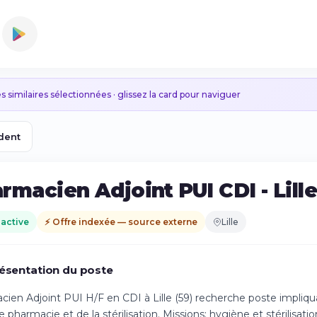
s similaires sélectionnées · glissez la card pour naviguer
dent
rmacien Adjoint PUI CDI - Lille
 active
⚡ Offre indexée — source externe
Lille
ésentation du poste
ien Adjoint PUI H/F en CDI à Lille (59) recherche poste impliquan
e pharmacie et de la stérilisation. Missions: hygiène et stérilisati