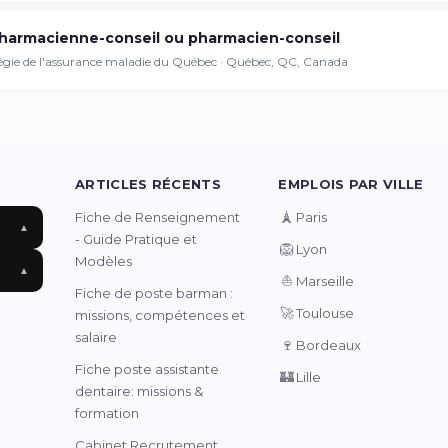
harmacienne-conseil ou pharmacien-conseil
égie de l'assurance maladie du Québec · Québec, QC, Canada
ARTICLES RÉCENTS
EMPLOIS PAR VILLE
🗼
Fiche de Renseignement
Paris
▲
- Guide Pratique et
🦁
Lyon
Modèles
▲
⛵
Marseille
Fiche de poste barman :
🚀
Toulouse
missions, compétences et
salaire
🍷
Bordeaux
Fiche poste assistante
🏰
Lille
dentaire: missions &
formation
Cabinet Recrutement