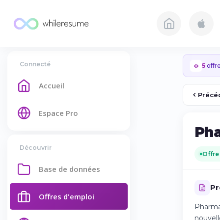
Connecté
5
offre
Accueil
Précé
Espace Pro
Pha
Découvrir
Offre
Base de données
Pr
Offres d'emploi
Pharmac
nouvell