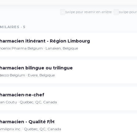
swipe pour revenir en arrière ·
swipe pour 
←
→
MILAIRES · 5
Continuer sur iPhone
Téléchargez l'app sur l'App Store
harmacien itinérant - Région Limbourg
hoenix Pharma Belgium · Lanaken, Belgique
Continuer sur Android
Téléchargez l'app sur Google Play
harmacien bilingue ou trilingue
ecco Belgium · Evere, Belgique
harmacien·ne-chef
Se connecter sur le web
ean Coutu · Québec, QC, Canada
Accédez à votre compte depuis votre
navigateur
harmacien - Qualité F/H
miliprix inc. · Québec, QC, Canada