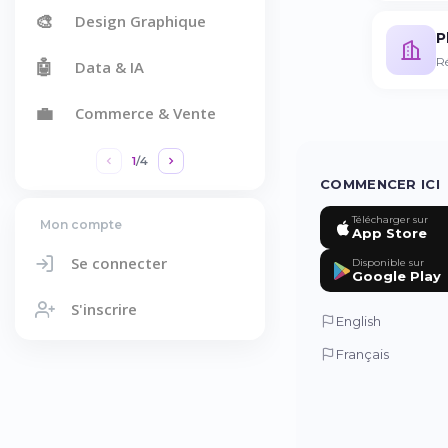
🎨
Design Graphique
P
R
🤖
Data & IA
💼
Commerce & Vente
1
/
4
COMMENCER ICI
Télécharger sur
Mon compte
App Store
Se connecter
Disponible sur
Google Play
S'inscrire
English
Français