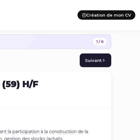
Création de mon CV
1 / 6
Suivant
 (59) H/F
t la participation à la construction de la
on, gestion des stocks (achats,