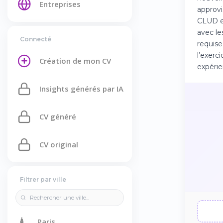
Entreprises
approvi
CLUD et
avec le
Connecté
requise
l’exerc
Création de mon CV
expérie
Insights générés par IA
CV généré
CV original
Filtrer par ville
🗼
Paris