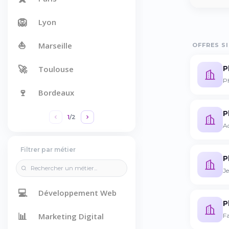
🦁
Lyon
⛵
Marseille
OFFRES SI
🚀
P
Toulouse
P
🍷
Bordeaux
P
1
/
2
Ad
Filtrer par métier
P
J
💻
Développement Web
P
📊
Marketing Digital
Fa