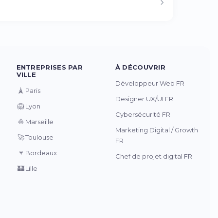
ENTREPRISES PAR
À DÉCOUVRIR
VILLE
Développeur Web FR
🗼
Paris
Designer UX/UI FR
🦁
Lyon
Cybersécurité FR
⛵
Marseille
Marketing Digital / Growth
🚀
Toulouse
FR
🍷
Bordeaux
Chef de projet digital FR
🏰
Lille