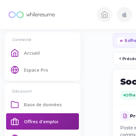
Connecté
5
offre
Accueil
Précé
Espace Pro
Soc
Découvrir
Offre
Base de données
Pr
Offres d'emploi
Poste e
communa