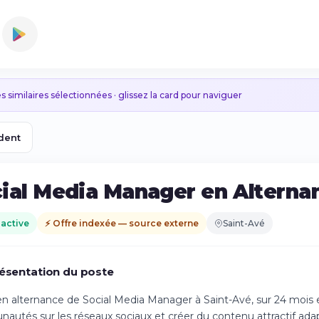
s similaires sélectionnées · glissez la card pour naviguer
dent
ial Media Manager en Alternan
 active
⚡ Offre indexée — source externe
Saint-Avé
ésentation du poste
n alternance de Social Media Manager à Saint-Avé, sur 24 mois e
utés sur les réseaux sociaux et créer du contenu attractif adap