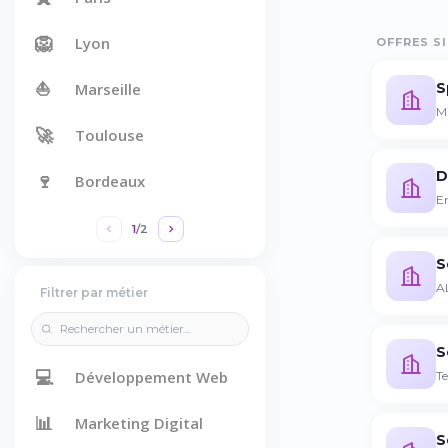
🦁
Lyon
OFFRES SI
⛵
S
Marseille
MS
🚀
Toulouse
D
🍷
Bordeaux
Em
1
/
2
S
AL
Filtrer par métier
S
💻
Développement Web
T
📊
Marketing Digital
S