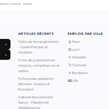
lection Habitat · Rodez
ARTICLES RÉCENTS
EMPLOIS PAR VILLE
🗼
Fiche de Renseignement
Paris
▲
- Guide Pratique et
🦁
Lyon
Modèles
▲
⛵
Marseille
Fiche de poste barman :
🚀
Toulouse
missions, compétences et
salaire
🍷
Bordeaux
Fiche poste assistante
🏰
Lille
dentaire: missions &
formation
Cabinet Recrutement
Nancy - Plateforme
WhileResume