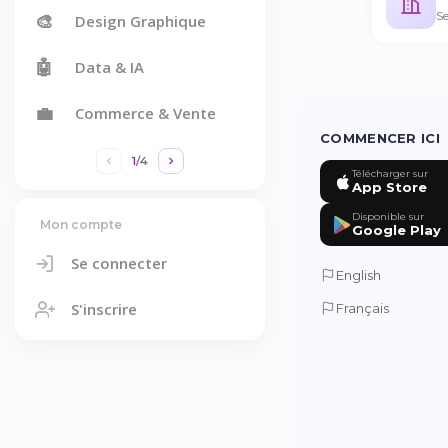
Se
🎨
Design Graphique
🤖
Data & IA
💼
Commerce & Vente
COMMENCER ICI
1
/
4
Télécharger sur
App Store
Disponible sur
Mon compte
Google Play
Se connecter
English
S'inscrire
Français