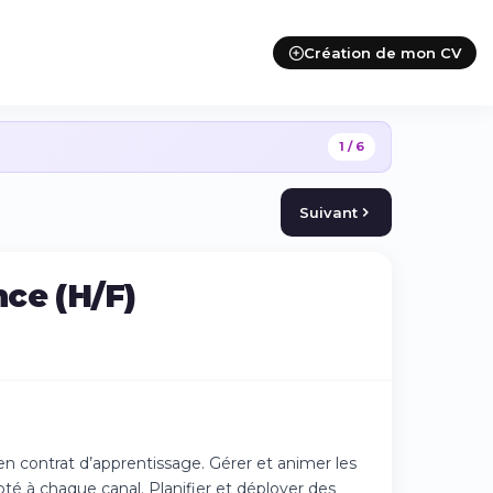
Création de mon CV
1 / 6
Suivant
ce (H/F)
n contrat d’apprentissage. Gérer et animer les
té à chaque canal. Planifier et déployer des