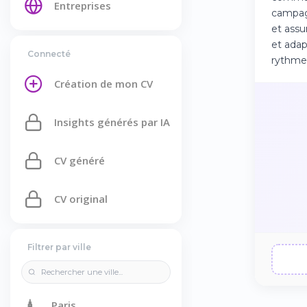
Entreprises
campagn
et assu
et adap
Connecté
rythme 
Création de mon CV
Insights générés par IA
CV généré
CV original
Filtrer par ville
🗼
Paris