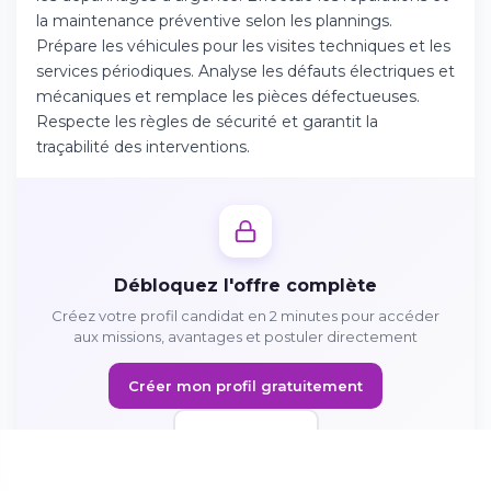
Téléchargez l'app sur l'App Store
la maintenance préventive selon les plannings.
Prépare les véhicules pour les visites techniques et les
services périodiques. Analyse les défauts électriques et
Continuer sur Android
mécaniques et remplace les pièces défectueuses.
Téléchargez l'app sur Google Play
Respecte les règles de sécurité et garantit la
traçabilité des interventions.
Se connecter sur le web
Accédez à votre compte depuis votre
navigateur
Débloquez l'offre complète
Créez votre profil candidat en 2 minutes pour accéder
aux missions, avantages et postuler directement
Créer mon profil gratuitement
Se connecter