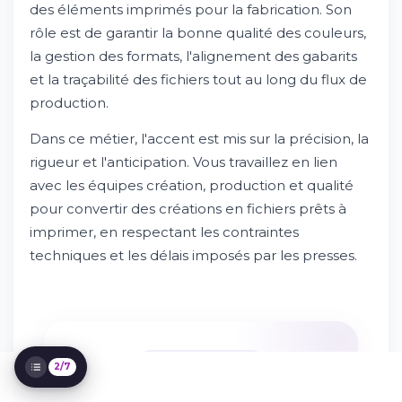
des éléments imprimés pour la fabrication. Son
rôle est de garantir la bonne qualité des couleurs,
la gestion des formats, l'alignement des gabarits
et la traçabilité des fichiers tout au long du flux de
production.
Dans ce métier, l'accent est mis sur la précision, la
Présentation du métier et missions
principales
rigueur et l'anticipation. Vous travaillez en lien
Essayez Whileresume
avec les équipes création, production et qualité
Compétences et qualifications requises
pour convertir des créations en fichiers prêts à
Parcours et formation recommandés
imprimer, en respectant les contraintes
Environnement de travail et perspectives
techniques et les délais imposés par les presses.
d'évolution
Rémunération et avantages
Comment postuler et processus de
sélection
C'EST GRATUIT
2/7