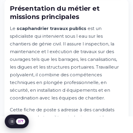
Présentation du métier et
missions principales
Le
scaphandrier travaux publics
est un
spécialiste qui intervient sous l eau sur les
chantiers de génie civil. Il assure l inspection, la
Présentation du métier et missions
maintenance et l exécution de travaux sur des
principales
ouvrages tels que les barrages, les canalisations,
Essayez Whileresume
Compétences et qualifications requises
les digues et les structures portuaires. Travailleur
Parcours et formation recommandés
polyvalent, il combine des compétences
Environnement de travail et perspectives
techniques en plongée professionnelle, en
d'évolution
sécurité, en installation d équipements et en
Rémunération et avantages
coordination avec les équipes de chantier.
Comment postuler et processus de
sélection
Cette fiche de poste s adresse à des candidats
motivés par le travail terrain, la rigueur et la
2/7
sécurité. Si vous aimez les défis techniques et que
vous êtes prêt à évoluer dans des