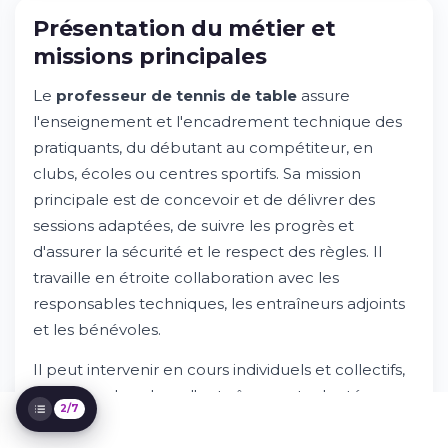
Présentation du métier et
missions principales
Le
professeur de tennis de table
assure
l'enseignement et l'encadrement technique des
pratiquants, du débutant au compétiteur, en
Présentation du métier et missions
clubs, écoles ou centres sportifs. Sa mission
principales
principale est de concevoir et de délivrer des
Essayez Whileresume
Compétences et qualifications requises
sessions adaptées, de suivre les progrès et
Parcours et formation recommandés
d'assurer la sécurité et le respect des règles. Il
Environnement de travail et perspectives
travaille en étroite collaboration avec les
d'évolution
responsables techniques, les entraîneurs adjoints
Rémunération et avantages
et les bénévoles.
Comment postuler et processus de
sélection
Il peut intervenir en cours individuels et collectifs,
proposer des plans d'entraînement adaptés,
2/7
organiser des séances de remise en forme
spécifique et accompagner les jeunes talents vers