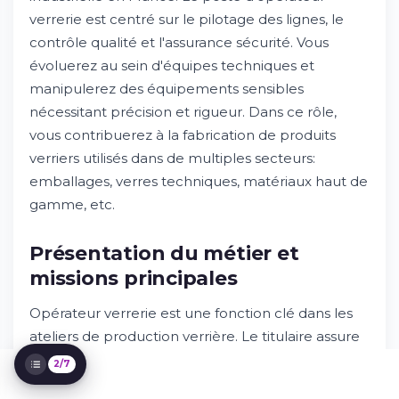
verrerie est centré sur le pilotage des lignes, le
contrôle qualité et l'assurance sécurité. Vous
évoluerez au sein d'équipes techniques et
manipulerez des équipements sensibles
nécessitant précision et rigueur. Dans ce rôle,
vous contribuerez à la fabrication de produits
Présentation du métier et missions
principales
verriers utilisés dans de multiples secteurs:
Essayez Whileresume
emballages, verres techniques, matériaux haut de
Compétences et qualifications requises
gamme, etc.
Parcours et formation recommandés
Environnement de travail et perspectives
Présentation du métier et
d'évolution
missions principales
Rémunération et avantages
Comment postuler et processus de
Opérateur verrerie est une fonction clé dans les
sélection
ateliers de production verrière. Le titulaire assure
le démarrage, le pilotage et l’ajustement des
2/7
équipements de production, tout en veillant à la