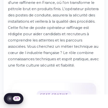
d'une raffinerie en France, où l'on transforme le
pétrole brut en produits finis. L'opérateur pilotera
des postes de conduite, assurera la sécurité des
installations et veillera à la qualité des procédés.
Cette fiche de poste opérateur raffinage est
rédigée pour aider candidats et recruteurs à
Présentation du métier et missions
comprendre les attentes et les parcours
principales
associées. Vous cherchez un métier technique au
Essayez Whileresume
cœur de l industrie française ? Le rôle combine
Compétences et qualifications requises
connaissances techniques et esprit pratique, avec
Parcours et formation recommandés
une forte culture sécurité et fiabilité.
Environnement de travail et perspectives
d'évolution
Rémunération et avantages
Comment postuler et processus de
sélection
C'EST GRATUIT
2/7