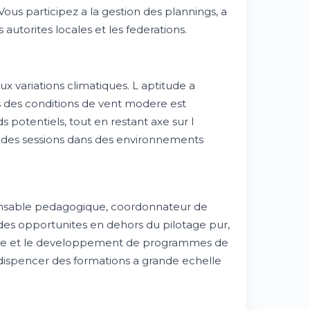
ous participez a la gestion des plannings, a
utorites locales et les federations.
 variations climatiques. L aptitude a
ns des conditions de vent modere est
s potentiels, tout en restant axe sur l
z des sessions dans des environnements
ponsable pedagogique, coordonnateur de
r des opportunites en dehors du pilotage pur,
enne et le developpement de programmes de
 dispencer des formations a grande echelle