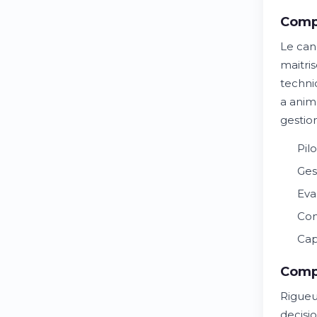
Comp
Le can
maitri
techni
a anim
gestion
Pil
Ges
Eva
Con
Cap
Comp
Rigueu
decisio