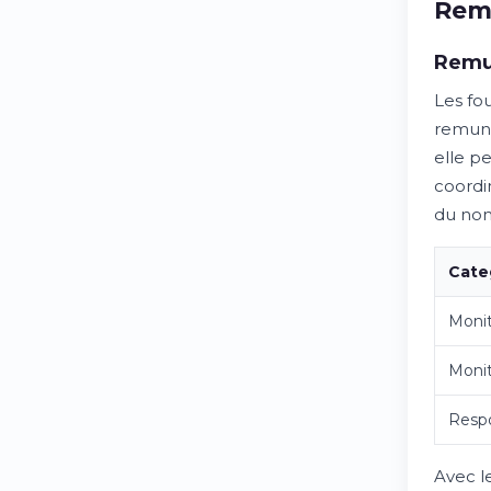
Rem
Remu
Les fo
remune
elle p
coordi
du nom
Cate
Moni
Moni
Resp
Avec le