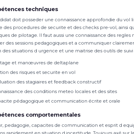
étences techniques
didat doit posseder une connaissance approfondie du vol l
se des procedures de securite et des checks pre-vol, ainsi qu
ques de pilotage. Il faut aussi une connaissance des regles
er des sessions pedagogiques et a communiquer clairement 
 des situations d urgence et une maitrise des outils de suivi
otage et manœuvres de deltaplane
tion des risques et securite en vol
luation des stagiaires et feedback constructif
naissance des conditions meteo locales et des sites
acite pédagogique et communication écrite et orale
étences comportementales
r, pedagogie, capacites de communication et esprit d equipe
ns rapidement en situation d incertitude. Toujours axé sur la 