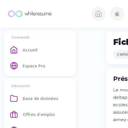
Connecté
Fic
Accueil
Whi
Espace Pro
Prés
Découvrir
Le mon
deltap
Base de données
ecoles
assure
Offres d'emploi
aimez 