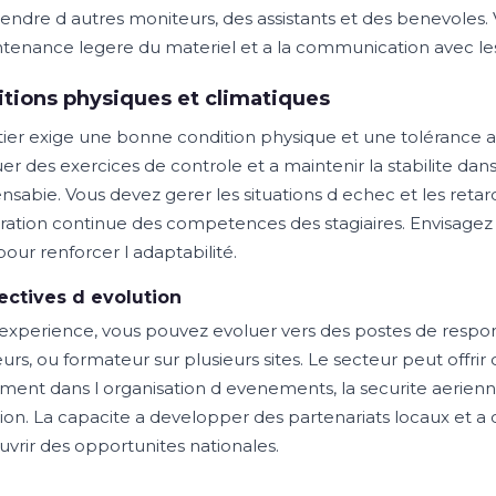
ndre d autres moniteurs, des assistants et des benevoles. V
ntenance legere du materiel et a la communication avec les a
tions physiques et climatiques
ier exige une bonne condition physique et une tolérance aux
uer des exercices de controle et a maintenir la stabilite da
nsabie. Vous devez gerer les situations d echec et les retard
ration continue des competences des stagiaires. Envisage
pour renforcer l adaptabilité.
ectives d evolution
 experience, vous pouvez evoluer vers des postes de res
urs, ou formateur sur plusieurs sites. Le secteur peut offri
ent dans l organisation d evenements, la securite aeri
ion. La capacite a developper des partenariats locaux et a
uvrir des opportunites nationales.