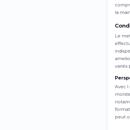
compre
la mai
Condi
Le met
effect
indispe
amelio
variés 
Persp
Avec l
monite
notamm
format
peut o