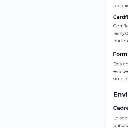
techni
Certif
Certifi
les sys
parten
Form
Des ap
evoluen
simula
Envi
Cadre
Le sect
princi