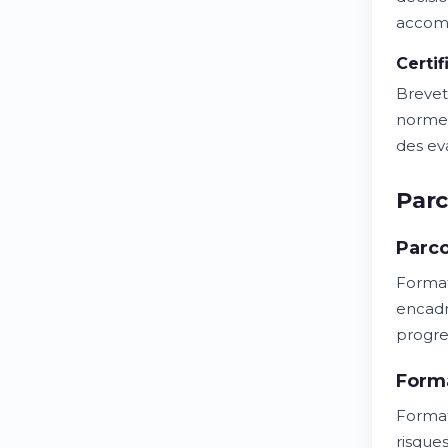
accom
Certif
Brevet
normes
des ev
Par
Parco
Format
encadr
progre
Form
Format
risques