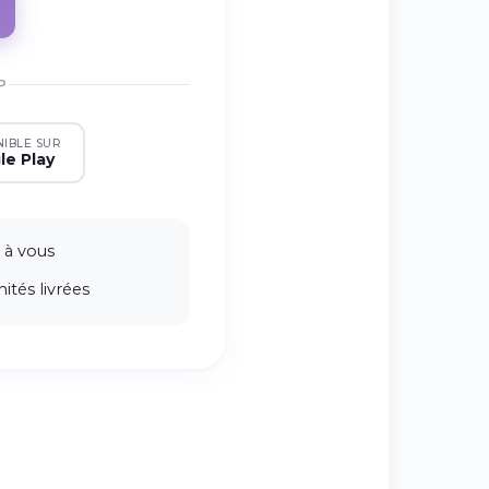
P
NIBLE SUR
le Play
 à vous
ités livrées