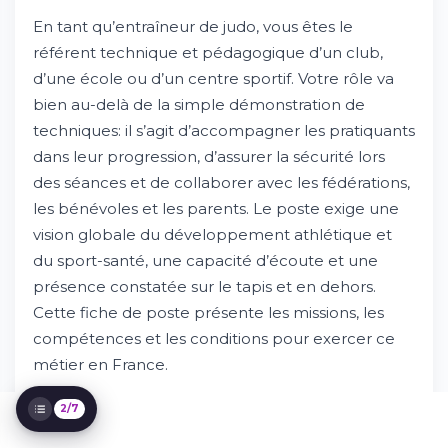
En tant qu’entraîneur de judo, vous êtes le
référent technique et pédagogique d’un club,
d’une école ou d’un centre sportif. Votre rôle va
bien au-delà de la simple démonstration de
techniques: il s’agit d’accompagner les pratiquants
dans leur progression, d’assurer la sécurité lors
Présentation du métier et missions
principales
des séances et de collaborer avec les fédérations,
Essayez Whileresume
les bénévoles et les parents. Le poste exige une
Compétences et qualifications requises
vision globale du développement athlétique et
Profil idéal et parcours formations
du sport-santé, une capacité d’écoute et une
Environnement de travail et perspectives
présence constatée sur le tapis et en dehors.
d'évolution
Cette fiche de poste présente les missions, les
Rémunération et avantages
compétences et les conditions pour exercer ce
Comment postuler et processus de
sélection
métier en France.
2/7