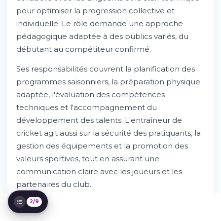
pour optimiser la progression collective et
individuelle. Le rôle demande une approche
pédagogique adaptée à des publics variés, du
débutant au compétiteur confirmé.
Présentation du métier et missions
principales
Ses responsabilités couvrent la planification des
Essayez Whileresume
programmes saisonniers, la préparation physique
Compétences et qualifications requises
adaptée, l'évaluation des compétences
Parcours et formation recommandés
techniques et l'accompagnement du
Environnement de travail et perspectives
d'évolution
développement des talents. L'entraîneur de
Rémunération et avantages
cricket agit aussi sur la sécurité des pratiquants, la
Comment postuler et processus de
gestion des équipements et la promotion des
sélection
valeurs sportives, tout en assurant une
Outils et méthodes d'entraînement
communication claire avec les joueurs et les
Cas d'usage et exemples de missions
partenaires du club.
2/9