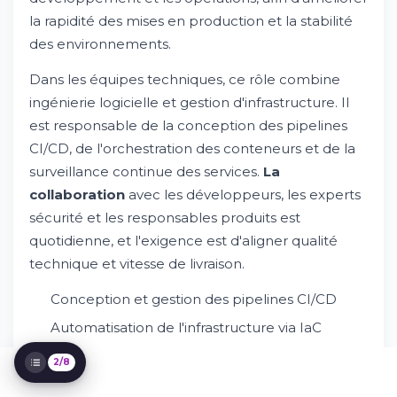
la rapidité des mises en production et la stabilité
des environnements.
Dans les équipes techniques, ce rôle combine
ingénierie logicielle et gestion d'infrastructure. Il
Présentation du métier et missions
est responsable de la conception des pipelines
principales
CI/CD, de l'orchestration des conteneurs et de la
Essayez Whileresume
surveillance continue des services.
La
Compétences et qualifications requises
collaboration
avec les développeurs, les experts
Parcours et formation recommandés
sécurité et les responsables produits est
Environnement de travail et perspectives
d'évolution
quotidienne, et l'exigence est d'aligner qualité
Rémunération et avantages
technique et vitesse de livraison.
Comment postuler et processus de
sélection
Conception et gestion des pipelines CI/CD
FAQ et conseils pratiques
Automatisation de l'infrastructure via IaC
Gestion des environnements cloud et hybride
2/8
Supervision de la performance et sécurité