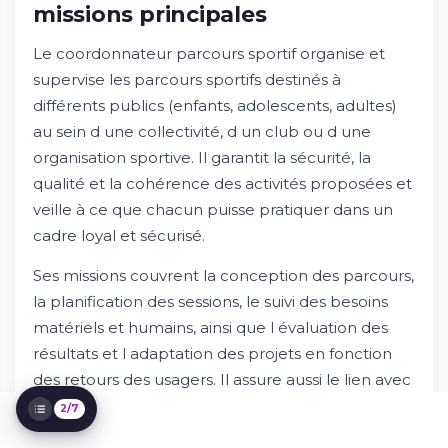
missions principales
Le coordonnateur parcours sportif organise et
supervise les parcours sportifs destinés à
différents publics (enfants, adolescents, adultes)
au sein d une collectivité, d un club ou d une
Présentation du métier et missions
organisation sportive. Il garantit la sécurité, la
principales
Essayez Whileresume
qualité et la cohérence des activités proposées et
Compétences et qualifications requises
veille à ce que chacun puisse pratiquer dans un
Parcours et formation recommandés
cadre loyal et sécurisé.
Environnement de travail et perspectives d
evolution
Ses missions couvrent la conception des parcours,
Rémunération et avantages (fourchettes
la planification des sessions, le suivi des besoins
moyennes)
matériels et humains, ainsi que l évaluation des
Comment postuler et processus de
résultats et l adaptation des projets en fonction
sélection
des retours des usagers. Il assure aussi le lien avec
les partenaires externes (structures éducatives,
2/7
associations, sponsors) et contribue à la