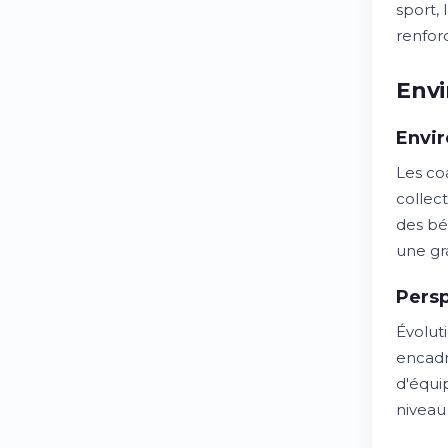
sport, 
renfor
Envi
Envir
Les co
collect
des bén
une gra
Persp
Évolut
encadr
d'équi
niveau