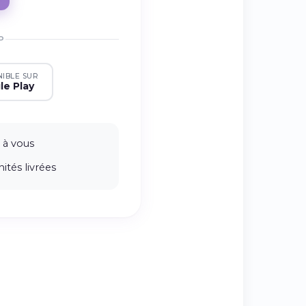
P
NIBLE SUR
le Play
 à vous
ités livrées