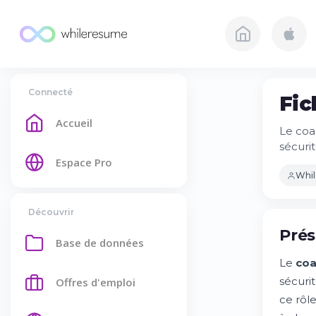
Connecté
Fic
Accueil
Le coa
sécuri
Espace Pro
Whi
Découvrir
Prés
Base de données
Le
coa
sécuri
Offres d'emploi
ce rôl