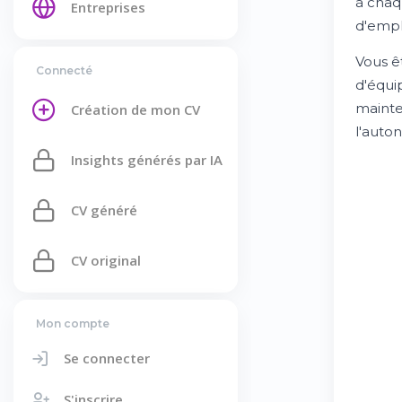
à chaq
Entreprises
d'emplo
Vous ê
Connecté
d'équi
mainte
Création de mon CV
l'auto
Insights générés par IA
CV généré
CV original
Mon compte
Se connecter
S'inscrire