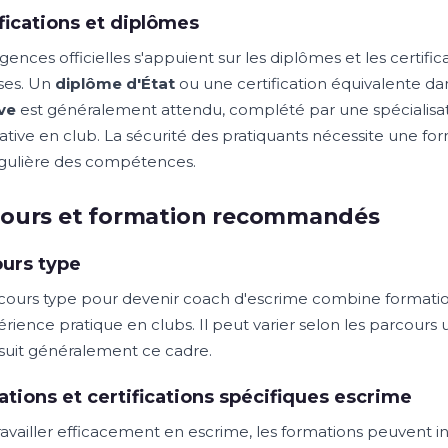
fications et diplômes
gences officielles s'appuient sur les diplômes et les certific
ises. Un
diplôme d'État
ou une certification équivalente da
ve
est généralement attendu, complété par une spécialisa
icative en club. La sécurité des pratiquants nécessite une f
égulière des compétences.
cours et formation recommandés
urs type
cours type pour devenir coach d'escrime combine formation i
rience pratique en clubs. Il peut varier selon les parcours 
l suit généralement ce cadre.
tions et certifications spécifiques escrime
ravailler efficacement en escrime, les formations peuvent 