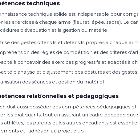
étences techniques
nnaissance technique solide est indispensable pour corriger
 les exercices à chaque arme (fleuret, épée, sabre). Le cand
océdures d'évacuation et la gestion du matériel.
trise des gestes offensifs et défensifs propres à chaque ar
préhension des règles de compétition et des critères d'ar
acité à concevoir des exercices progressifs et adaptés à c
acité d'analyse et d'ajustement des postures et des geste
anisation des séances et gestion du matériel
étences relationnelles et pédagogiques
ch doit aussi posséder des compétences pédagogiques et re
der les pratiquants, tout en assurant un cadre pédagogique 
es athlètes, les parents et les autres encadrants est essenti
nements et l'adhésion au projet club.