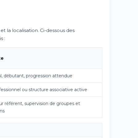
t la localisation. Ci-dessous des
s :
te
al, débutant, progression attendue
fessionnel ou structure associative active
ur référent, supervision de groupes et
ns