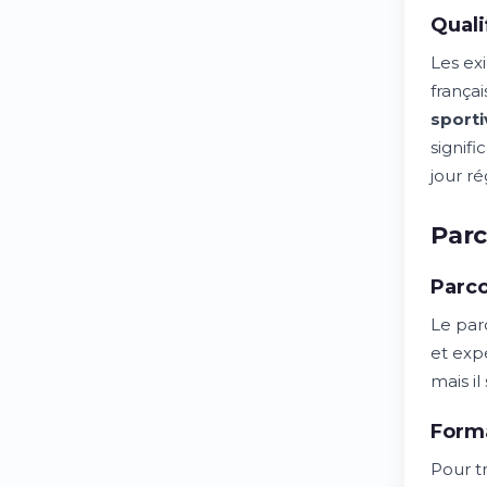
Quali
Les exi
frança
sporti
signif
jour r
Par
Parco
Le par
et expé
mais i
Forma
Pour t