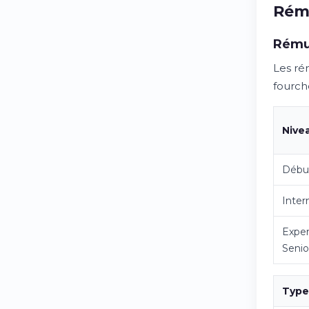
Rém
Rémun
Les rém
fourche
Nive
Débu
Inter
Exper
Senio
Type