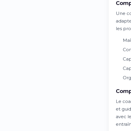
Comp
Une co
adapter
les pr
Maî
Com
Cap
Cap
Org
Comp
Le coa
et gui
avec l
entraî