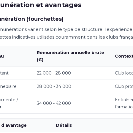
unération et avantages
ération (fourchettes)
unérations varient selon le type de structure, l'expérience e
ttes indicatives utilisées couramment dans les clubs françai
Rémunération annuelle brute
au
Contex
(€)
tant
22 000 - 28 000
Club loc
mediaire
28 000 - 34 000
Club pro
imente /
Entraîne
34 000 - 42 000
r
formatio
 d avantage
Détails