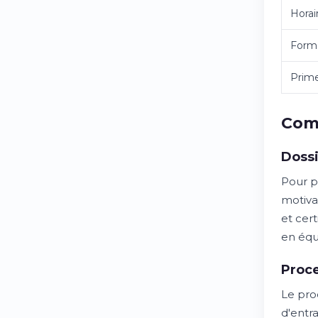
Horai
Forma
Prim
Comm
Dossi
Pour p
motiva
et cer
en équ
Proce
Le pro
d'entr